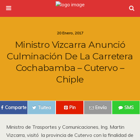
20 Enero, 2017
Ministro Vizcarra Anunció
Culminación De La Carretera
Cochabamba – Cutervo –
Chiple
Comparte
Tuitea
Pin
Envía
SMS
Ministro de Trasportes y Comunicaciones, Ing. Martin
Vizcarra, visitó la provincia de Cutervo con la finalidad de