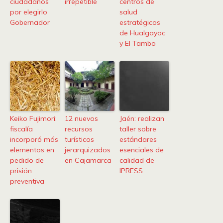
ciudadanos
irrepetible
centros de
por elegirlo
salud
Gobernador
estratégicos
de Hualgayoc
y El Tambo
Keiko Fujimori:
12 nuevos
Jaén: realizan
fiscalía
recursos
taller sobre
incorporó más
turísticos
estándares
elementos en
jerarquizados
esenciales de
pedido de
en Cajamarca
calidad de
prisión
IPRESS
preventiva