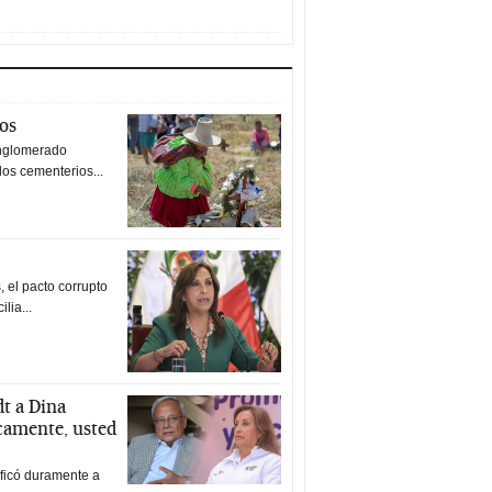
tos
nglomerado
los cementerios...
 el pacto corrupto
ilia...
t a Dina
icamente, usted
ificó duramente a