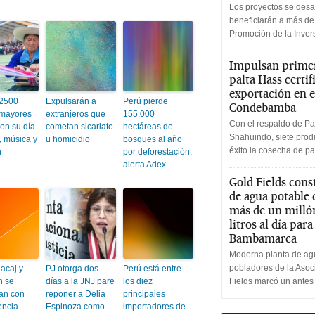
Los proyectos se desa
beneficiarán a más de
Promoción de la Inve
Impulsan primer
palta Hass certif
exportación en e
 2500
Expulsarán a
Perú pierde
Condebamba
 mayores
extranjeros que
155,000
Con el respaldo de Pa
on su día
cometan sicariato
hectáreas de
Shahuindo, siete produ
, música y
u homicidio
bosques al año
éxito la cosecha de pa
n
por deforestación,
alerta Adex
Gold Fields cons
de agua potable
más de un milló
litros al día par
Bambamarca
Moderna planta de agu
pobladores de la Aso
acaj y
PJ otorga dos
Perú está entre
n se
días a la JNJ pare
los diez
Fields marcó un antes
ian con
reponer a Delia
principales
encia
Espinoza como
importadores de