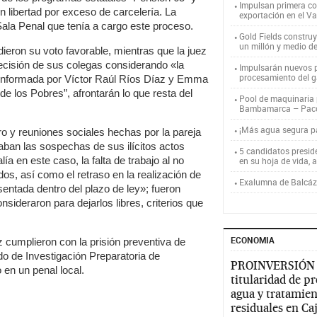
Impulsan primera co
n libertad por exceso de carcelería. La
exportación en el V
Sala Penal que tenía a cargo este proceso.
Gold Fields constru
un millón y medio d
ieron su voto favorable, mientras que la juez
decisión de sus colegas considerando «la
Impulsarán nuevos p
procesamiento del g
 conformada por Víctor Raúl Ríos Díaz y Emma
e los Pobres”, afrontarán lo que resta del
Pool de maquinaria p
Bambamarca – Pac
¡Más agua segura 
ro y reuniones sociales hechas por la pareja
aban las sospechas de sus ilícitos actos
5 candidatos presid
ía en este caso, la falta de trabajo al no
en su hoja de vida, 
ados, así como el retraso en la realización de
Exalumna de Balcáza
esentada dentro del plazo de ley»; fueron
sideraron para dejarlos libres, criterios que
ECONOMIA
cumplieron con la prisión preventiva de
o de Investigación Preparatoria de
PROINVERSIÓN
en un penal local.
titularidad de p
agua y tratamien
residuales en C