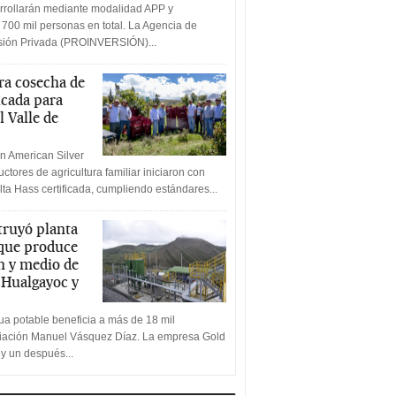
rrollarán mediante modalidad APP y
 700 mil personas en total. La Agencia de
rsión Privada (PROINVERSIÓN)...
a cosecha de
icada para
l Valle de
n American Silver
ctores de agricultura familiar iniciaron con
lta Hass certificada, cumpliendo estándares...
truyó planta
 que produce
n y medio de
a Hualgayoc y
a potable beneficia a más de 18 mil
ciación Manuel Vásquez Díaz. La empresa Gold
 y un después...