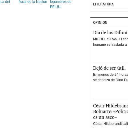
ca del
fiscal de la Nación
legumbres de
LITERATURA
EE.UU.
OPINION
Día de los Difun
MIGUEL SILVA/. El co
humano se traslada a 
Dejó de ser útil.
En menos de 24 horas,
se deshizo de Dina Erc
César Hildebrand
Boluarte: «Polít
es un asco»
César Hildebrandt cal