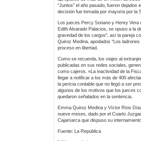
“Juntos” el año pasado, fueron dejados e
decisión fue tomada por mayoría por la 
Los jueces Percy Soriano y Henry Vera d
Edith Alvarado Palacios, se opuso a la 
gravedad de los cargos”, así la pareja
Quiroz Medina, apodados “Los ladrones d
proceso en libertad.
Como se recuerda, los viajes al extranje
publicadas en sus redes sociales, gener
como cajeros. «La inactividad de la Fiscal
llegar a notificar a los más de 400 afect
la pericia contable que no llegó a ser pr
algunos de los motivos que los jueces con
quedaron señalados en la sentencia.
Emma Quiroz Medina y Víctor Ríos Díaz 
nueve meses, dado por el Cuarto Juzgad
Cajamarca que dispuso su internamiento 
Fuente: La República