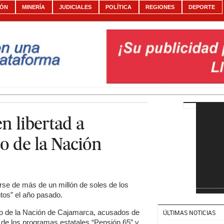
IÓN
MINERÍA
JUDICIALES
POLÍTICA
REGIONES
DEPORTE
n libertad a
o de la Nación
se de más de un millón de soles de los
tos” el año pasado.
co de la Nación de Cajamarca, acusados de
ÚLTIMAS NOTICIAS
 de los programas estatales “Pensión 65” y