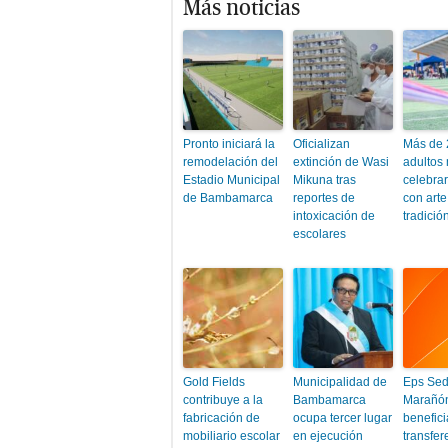
Más noticias
Pronto iniciará la
Oficializan
Más de
remodelación del
extinción de Wasi
adultos
Estadio Municipal
Mikuna tras
celebrar
de Bambamarca
reportes de
con arte
intoxicación de
tradició
escolares
Gold Fields
Municipalidad de
Eps Sed
contribuye a la
Bambamarca
Marañó
fabricación de
ocupa tercer lugar
benefic
mobiliario escolar
en ejecución
transfer