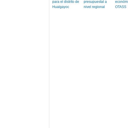
para el distrito de
presupuestal a
económi
Hualgayoc
nivel regional
OTASS