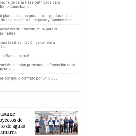
secha de palta Hass certificada para
alle de Condebamba
yó planta de agua potable que produce más de
e litros al día para Hualgayoc y Bambamarca
royectos de infraestructura para el
as natural
ara la rehabilitación de carretera
cha
para Bambamarca!
enciales habrían presentado información falsa
alerta JEE
r consiguió contrato por S/16.000
 asume
royectos de
to de aguas
ajamarca