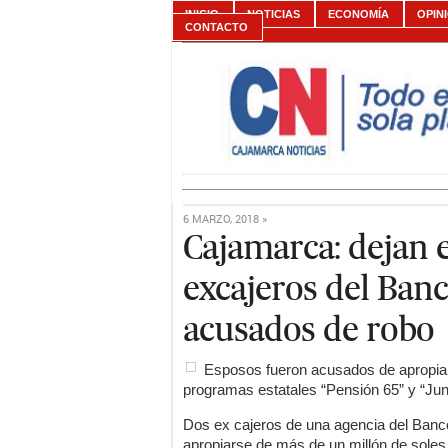
INICIO
NOTICIAS
ECONOMÍA
OPIN
CONTACTO
6 MARZO, 2018 »
Cajamarca: dejan e
excajeros del Banc
acusados de robo
Esposos fueron acusados de apropiar
programas estatales “Pensión 65” y “Jun
Dos ex cajeros de una agencia del Ban
apropiarse de más de un millón de soles