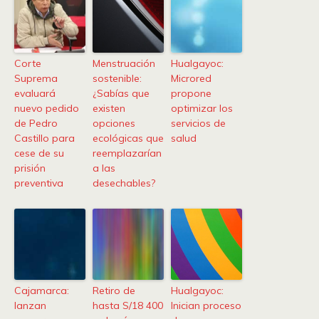
Corte
Menstruación
Hualgayoc:
Suprema
sostenible:
Microred
evaluará
¿Sabías que
propone
nuevo pedido
existen
optimizar los
de Pedro
opciones
servicios de
Castillo para
ecológicas que
salud
cese de su
reemplazarían
prisión
a las
preventiva
desechables?
Cajamarca:
Retiro de
Hualgayoc:
lanzan
hasta S/18 400
Inician proceso