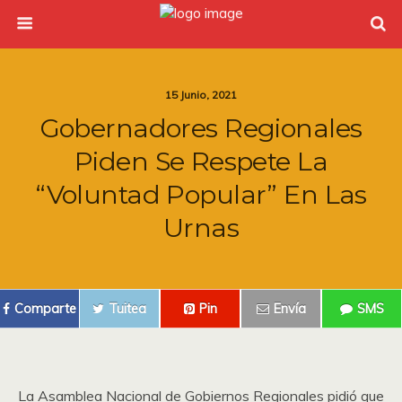
15 Junio, 2021
Gobernadores Regionales
Piden Se Respete La
“voluntad Popular” En Las
Urnas
Comparte
Tuitea
Pin
Envía
SMS
La Asamblea Nacional de Gobiernos Regionales pidió que