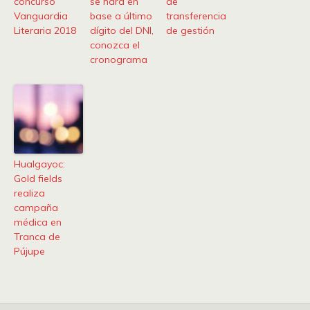
concurso
se hará en
de
Vanguardia
base a último
transferencia
Literaria 2018
dígito del DNI,
de gestión
conozca el
cronograma
Hualgayoc:
Gold fields
realiza
campaña
médica en
Tranca de
Pújupe