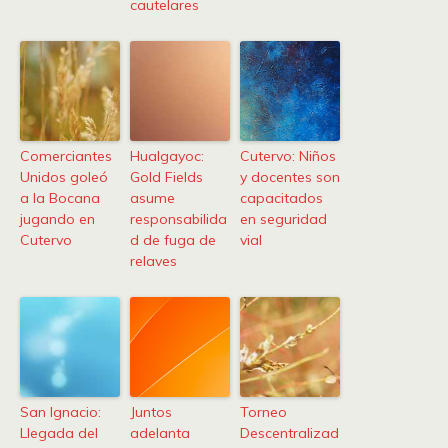
cautelares
Comerciantes
Hualgayoc:
Cutervo: Niños
Unidos goleó
Gold Fields
y docentes son
a la Bocana
asume
capacitados
jugando en
responsabilida
en seguridad
Cutervo
d de fuga de
vial
relaves
San Ignacio:
Juntos
Torneo
Llegada del
adelanta
Descentralizad