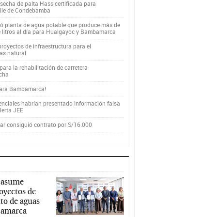
secha de palta Hass certificada para
alle de Condebamba
yó planta de agua potable que produce más de
e litros al día para Hualgayoc y Bambamarca
royectos de infraestructura para el
as natural
ara la rehabilitación de carretera
cha
para Bambamarca!
enciales habrían presentado información falsa
alerta JEE
r consiguió contrato por S/16.000
 asume
royectos de
to de aguas
ajamarca