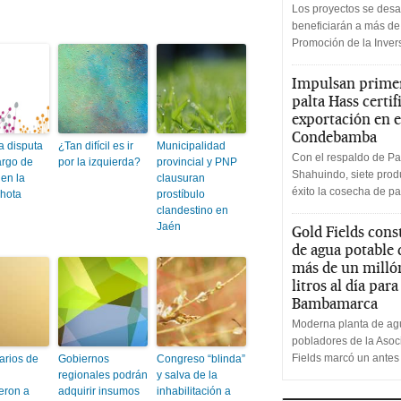
Los proyectos se desa
beneficiarán a más de
Promoción de la Inve
Impulsan primer
palta Hass certif
exportación en e
Condebamba
a disputa
¿Tan difícil es ir
Municipalidad
Con el respaldo de Pa
argo de
por la izquierda?
provincial y PNP
Shahuindo, siete produ
 en la
clausuran
éxito la cosecha de pa
hota
prostíbulo
clandestino en
Jaén
Gold Fields cons
de agua potable
más de un milló
litros al día par
Bambamarca
Moderna planta de agu
pobladores de la Aso
Fields marcó un antes
arios de
Gobiernos
Congreso “blinda”
d
regionales podrán
y salva de la
eron a
adquirir insumos
inhabilitación a