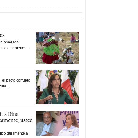
tos
nglomerado
los cementerios...
 el pacto corrupto
ilia...
t a Dina
icamente, usted
ificó duramente a