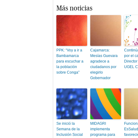
Más noticias
PPK: “Voy a ir a
Cajamarca:
Continú
Bambamarca
Mesías Guevara
por el c
para escuchar a
agradece a
Director
la población
ciudadanos por
UGEL C
sobre Conga”
elegirlo
Gobernador
Se inició la
MIDAGRI
Funcion
Semana de la
implementa
EsSalu
Inclusión Social
programa para
favoreci