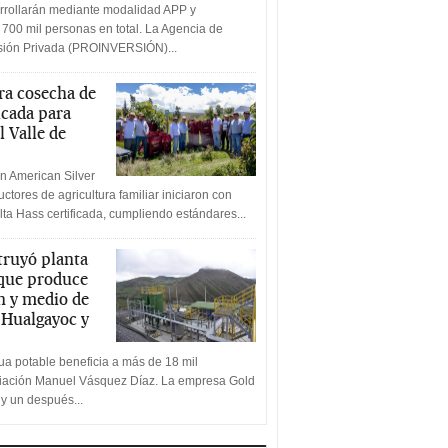
rrollarán mediante modalidad APP y
 700 mil personas en total. La Agencia de
rsión Privada (PROINVERSIÓN)...
a cosecha de
icada para
l Valle de
n American Silver
ctores de agricultura familiar iniciaron con
lta Hass certificada, cumpliendo estándares...
truyó planta
 que produce
n y medio de
a Hualgayoc y
a potable beneficia a más de 18 mil
ciación Manuel Vásquez Díaz. La empresa Gold
 y un después...