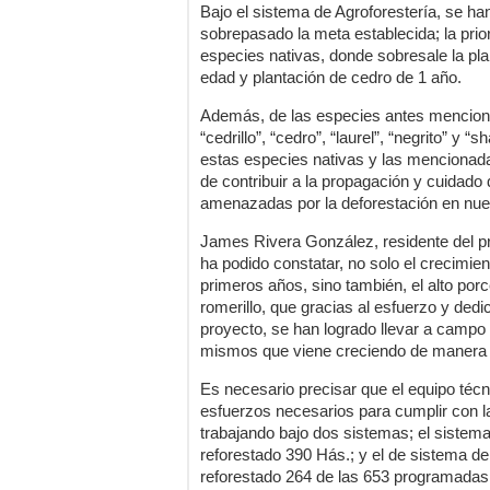
Bajo el sistema de Agroforestería, se ha
sobrepasado la meta establecida; la prior
especies nativas, donde sobresale la pla
edad y plantación de cedro de 1 año.
Además, de las especies antes menciona
“cedrillo”, “cedro”, “laurel”, “negrito” y “
estas especies nativas y las mencionadas
de contribuir a la propagación y cuidado
amenazadas por la deforestación en nues
James Rivera González, residente del pr
ha podido constatar, no solo el crecimie
primeros años, sino también, el alto por
romerillo, que gracias al esfuerzo y dedi
proyecto, se han logrado llevar a campo d
mismos que viene creciendo de manera s
Es necesario precisar que el equipo técn
esfuerzos necesarios para cumplir con l
trabajando bajo dos sistemas; el sistema
reforestado 390 Hás.; y el de sistema de
reforestado 264 de las 653 programadas