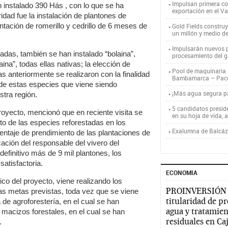
Impulsan primera co
n instalado 390 Hás , con lo que se ha
exportación en el V
idad fue la instalación de plantones de
ntación de romerillo y cedrillo de 6 meses de
Gold Fields constru
un millón y medio d
Impulsarán nuevos p
das, también se han instalado “bolaina”,
procesamiento del g
shaina”, todas ellas nativas; la elección de
Pool de maquinaria p
 anteriormente se realizaron con la finalidad
Bambamarca – Pac
 de estas especies que viene siendo
¡Más agua segura 
tra región.
5 candidatos presid
oyecto, mencionó que en reciente visita se
en su hoja de vida, 
nto de las especies reforestadas en los
Exalumna de Balcáza
centaje de prendimiento de las plantaciones de
cación del responsable del vivero del
efinitivo más de 9 mil plantones, los
atisfactoria.
ECONOMIA
ico del proyecto, viene realizando los
PROINVERSIÓN
as metas previstas, toda vez que se viene
titularidad de p
 de agroforestería, en el cual se han
agua y tratamien
 macizos forestales, en el cual se han
residuales en C
.