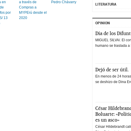
a en
a través de
Pedro Chávarry
LITERATURA
 de
Compras a
fos por
MYPErú desde el
S/ 13
2020
OPINION
s
Día de los Difun
MIGUEL SILVA/. El co
humano se traslada a 
Dejó de ser útil.
En menos de 24 horas,
se deshizo de Dina Erc
César Hildebrand
Boluarte: «Polít
es un asco»
César Hildebrandt cal