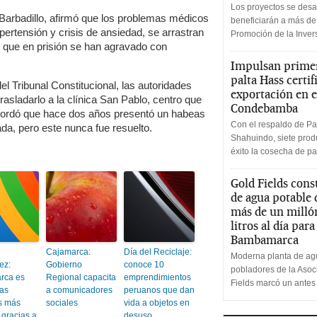
Los proyectos se desa
 Barbadillo, afirmó que los problemas médicos
beneficiarán a más de
ipertensión y crisis de ansiedad, se arrastran
Promoción de la Inve
 que en prisión se han agravado con
Impulsan primer
palta Hass certif
el Tribunal Constitucional, las autoridades
exportación en e
rasladarlo a la clínica San Pablo, centro que
Condebamba
cordó que hace dos años presentó un habeas
Con el respaldo de Pa
da, pero este nunca fue resuelto.
Shahuindo, siete produ
éxito la cosecha de pa
Gold Fields cons
de agua potable
más de un milló
litros al día par
Bambamarca
Cajamarca:
Día del Reciclaje:
Moderna planta de agu
ez:
Gobierno
conoce 10
pobladores de la Aso
rca es
Regional capacita
emprendimientos
Fields marcó un antes
las
a comunicadores
peruanos que dan
s más
sociales
vida a objetos en
 gracias a
desuso