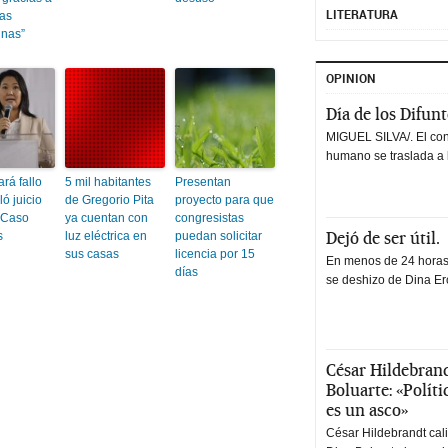
LITERATURA
das
nas”
OPINION
Día de los Difun
MIGUEL SILVA/. El co
humano se traslada a 
ará fallo
5 mil habitantes
Presentan
ó juicio
de Gregorio Pita
proyecto para que
r Caso
ya cuentan con
congresistas
Dejó de ser útil.
s
luz eléctrica en
puedan solicitar
sus casas
licencia por 15
En menos de 24 horas,
días
se deshizo de Dina Erc
César Hildebrand
Boluarte: «Polít
es un asco»
César Hildebrandt cal