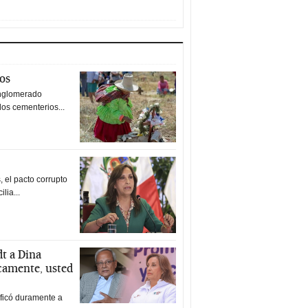
tos
nglomerado
los cementerios...
 el pacto corrupto
ilia...
t a Dina
icamente, usted
ificó duramente a