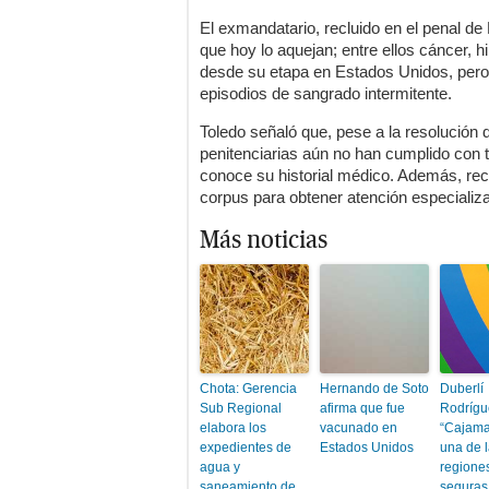
El exmandatario, recluido en el penal de
que hoy lo aquejan; entre ellos cáncer, h
desde su etapa en Estados Unidos, pero
episodios de sangrado intermitente.
Toledo señaló que, pese a la resolución d
penitenciarias aún no han cumplido con t
conoce su historial médico. Además, re
corpus para obtener atención especializa
Más noticias
Chota: Gerencia
Hernando de Soto
Duberlí
Sub Regional
afirma que fue
Rodrígu
elabora los
vacunado en
“Cajama
expedientes de
Estados Unidos
una de 
agua y
regione
saneamiento de
seguras