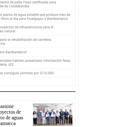
secha de palta Hass certificada para
alle de Condebamba
yó planta de agua potable que produce más de
e litros al día para Hualgayoc y Bambamarca
royectos de infraestructura para el
as natural
ara la rehabilitación de carretera
cha
para Bambamarca!
enciales habrían presentado información falsa
alerta JEE
r consiguió contrato por S/16.000
 asume
royectos de
to de aguas
ajamarca