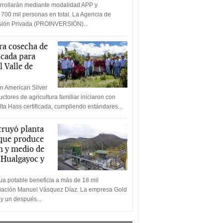
rrollarán mediante modalidad APP y
 700 mil personas en total. La Agencia de
rsión Privada (PROINVERSIÓN)...
a cosecha de
icada para
l Valle de
n American Silver
ctores de agricultura familiar iniciaron con
lta Hass certificada, cumpliendo estándares...
truyó planta
 que produce
n y medio de
a Hualgayoc y
a potable beneficia a más de 18 mil
ciación Manuel Vásquez Díaz. La empresa Gold
 y un después...