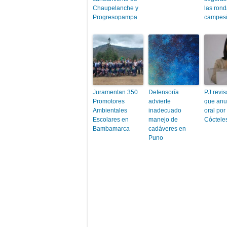
Chaupelanche y
las ron
Progresopampa
campesi
Juramentan 350
Defensoría
PJ revis
Promotores
advierte
que anul
Ambientales
inadecuado
oral po
Escolares en
manejo de
Cóctele
Bambamarca
cadáveres en
Puno