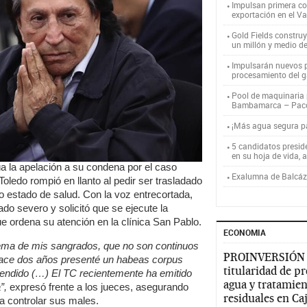
Impulsan primera co
exportación en el V
Gold Fields constru
un millón y medio d
Impulsarán nuevos p
procesamiento del g
Pool de maquinaria p
Bambamarca – Pac
¡Más agua segura 
5 candidatos presid
en su hoja de vida, 
a la apelación a su condena por el caso
Exalumna de Balcáza
Toledo rompió en llanto al pedir ser trasladado
do estado de salud. Con la voz entrecortada,
do severo y solicitó que se ejecute la
ue ordena su atención en la clínica San Pablo.
ECONOMIA
tema de mis sangrados, que no son continuos
PROINVERSIÓN
hace dos años presenté un habeas corpus
titularidad de p
 atendido (…) El TC recientemente ha emitido
agua y tratamien
”,
expresó frente a los jueces, asegurando
residuales en C
a controlar sus males.