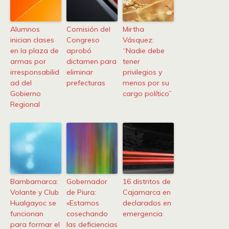
Alumnos
Comisión del
Mirtha
inician clases
Congreso
Vásquez:
en la plaza de
aprobó
“Nadie debe
armas por
dictamen para
tener
irresponsabilid
eliminar
privilegios y
ad del
prefecturas
menos por su
Gobierno
cargo político”
Regional
Bambamarca:
Gobernador
16 distritos de
Volante y Club
de Piura:
Cajamarca en
Hualgayoc se
«Estamos
declarados en
funcionan
cosechando
emergencia
para formar el
las deficiencias