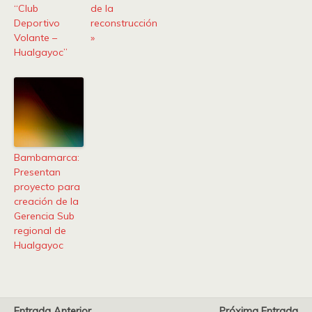
“Club
de la
Deportivo
reconstrucción
Volante –
»
Hualgayoc”
Bambamarca:
Presentan
proyecto para
creación de la
Gerencia Sub
regional de
Hualgayoc
Entrada Anterior
Próxima Entrada