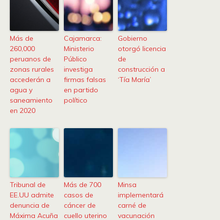
Más de
Cajamarca:
Gobierno
260,000
Ministerio
otorgó licencia
peruanos de
Público
de
zonas rurales
investiga
construcción a
accederán a
firmas falsas
‘Tía María’
agua y
en partido
saneamiento
político
en 2020
Tribunal de
Más de 700
Minsa
EE.UU admite
casos de
implementará
denuncia de
cáncer de
carné de
Máxima Acuña
cuello uterino
vacunación