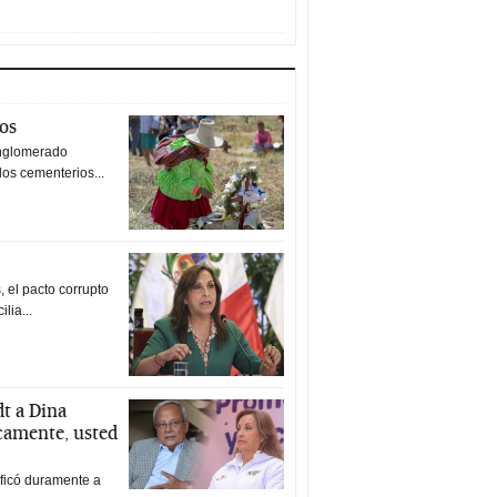
tos
nglomerado
los cementerios...
 el pacto corrupto
ilia...
t a Dina
icamente, usted
ificó duramente a