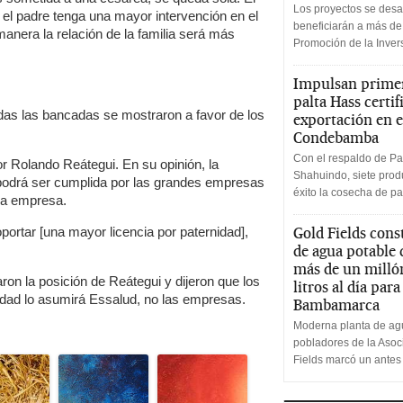
Los proyectos se desa
el padre tenga una mayor intervención en el
beneficiarán a más de
manera la relación de la familia será más
Promoción de la Inve
Impulsan primer
palta Hass certif
todas las bancadas se mostraron a favor de los
exportación en e
Condebamba
Con el respaldo de Pa
dor Rolando Reátegui. En su opinión, la
Shahuindo, siete produ
d podrá ser cumplida por las grandes empresas
éxito la cosecha de pa
eña empresa.
rtar [una mayor licencia por paternidad],
Gold Fields cons
de agua potable
más de un milló
ron la posición de Reátegui y dijeron que los
litros al día par
idad lo asumirá Essalud, no las empresas.
Bambamarca
Moderna planta de agu
pobladores de la Aso
Fields marcó un antes