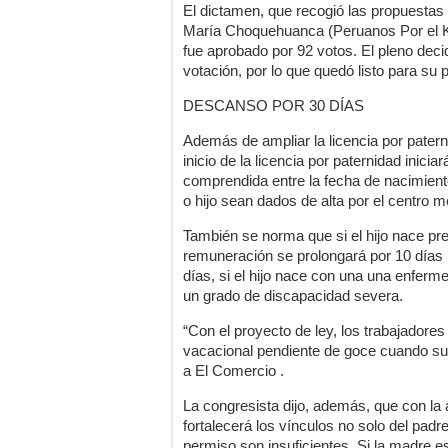
El dictamen, que recogió las propuestas
María Choquehuanca (Peruanos Por el K
fue aprobado por 92 votos. El pleno dec
votación, por lo que quedó listo para su
DESCANSO POR 30 DÍAS
Además de ampliar la licencia por patern
inicio de la licencia por paternidad inicia
comprendida entre la fecha de nacimient
o hijo sean dados de alta por el centro m
También se norma que si el hijo nace pre
remuneración se prolongará por 10 días 
días, si el hijo nace con una una enferme
un grado de discapacidad severa.
“Con el proyecto de ley, los trabajador
vacacional pendiente de goce cuando su
a El Comercio .
La congresista dijo, además, que con la 
fortalecerá los vínculos no solo del padre
permiso son insuficientes. Si la madre e