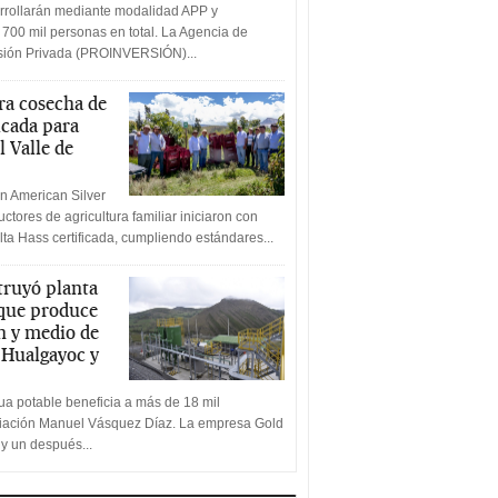
rrollarán mediante modalidad APP y
 700 mil personas en total. La Agencia de
rsión Privada (PROINVERSIÓN)...
a cosecha de
icada para
l Valle de
n American Silver
ctores de agricultura familiar iniciaron con
lta Hass certificada, cumpliendo estándares...
truyó planta
 que produce
n y medio de
a Hualgayoc y
a potable beneficia a más de 18 mil
ciación Manuel Vásquez Díaz. La empresa Gold
 y un después...