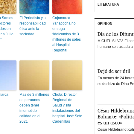
LITERATURA
o Santos:
El Periodista y su
Cajamarca:
OPINION
ectores
responsabilidad
Yanacocha no
ados en
ética ante la
entrega
Día de los Difun
r a Julio
sociedad
fideicomiso de 3
”
millones de soles
MIGUEL SILVA/. El co
al Hospital
humano se traslada a 
Regional
Dejó de ser útil.
En menos de 24 horas,
se deshizo de Dina Erc
arca
Más de 3 millones
Chota: Director
de peruanos
Regional de
deben tener
Salud visita
César Hildebrand
internet de
instalaciones del
Boluarte: «Polít
calidad en el
hospital José Soto
2021
Cadenillas
es un asco»
César Hildebrandt cal