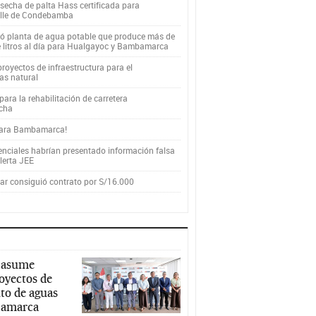
secha de palta Hass certificada para
alle de Condebamba
yó planta de agua potable que produce más de
e litros al día para Hualgayoc y Bambamarca
royectos de infraestructura para el
as natural
ara la rehabilitación de carretera
cha
para Bambamarca!
enciales habrían presentado información falsa
alerta JEE
r consiguió contrato por S/16.000
 asume
royectos de
to de aguas
ajamarca