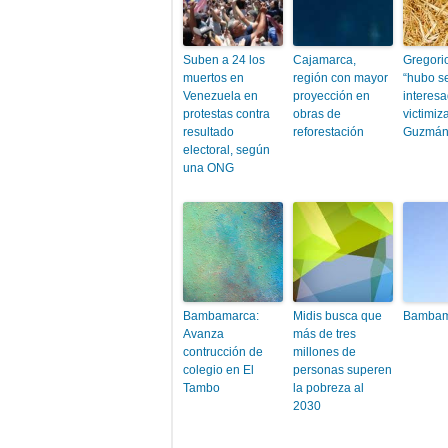
Suben a 24 los
Cajamarca,
Gregori
muertos en
región con mayor
“hubo s
Venezuela en
proyección en
interes
protestas contra
obras de
victimiza
resultado
reforestación
Guzmán
electoral, según
una ONG
Bambamarca:
Midis busca que
Bambam
Avanza
más de tres
contrucción de
millones de
colegio en El
personas superen
Tambo
la pobreza al
2030