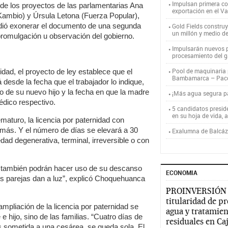
Impulsan primera co
 de los proyectos de las parlamentarias Ana
exportación en el V
ambio) y Úrsula Letona (Fuerza Popular),
idió exonerar el documento de una segunda
Gold Fields constru
un millón y medio d
 promulgación u observación del gobierno.
Impulsarán nuevos p
procesamiento del g
Pool de maquinaria p
idad, el proyecto de ley establece que el
Bambamarca – Pac
rá desde la fecha que el trabajador lo indique,
o de su nuevo hijo y la fecha en que la madre
¡Más agua segura 
édico respectivo.
5 candidatos presid
en su hoja de vida, 
maturo, la licencia por paternidad con
más. Y el número de días se elevará a 30
Exalumna de Balcáza
dad degenerativa, terminal, irreversible o con
es también podrán hacer uso de su descanso
ECONOMIA
s parejas dan a luz”, explicó Choquehuanca
PROINVERSIÓN
titularidad de p
ampliación de la licencia por paternidad se
agua y tratamien
 e hijo, sino de las familias. “Cuatro días de
residuales en C
s sometida a una cesárea, se queda sola. El