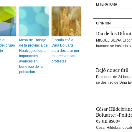
LITERATURA
OPINION
Día de los Difun
a el
Mesa de Trabajo
Fiscalía citó a
MIGUEL SILVA/. El co
 del grupo
de la provincia de
Dina Boluarte
humano se traslada a 
jo
Hualyagoc logra
para declarar por
importantes
muertes en las
avances en
protestas
beneficio de la
Dejó de ser útil.
población
En menos de 24 horas,
se deshizo de Dina Erc
César Hildebrand
Boluarte: «Polít
es un asco»
César Hildebrandt cal