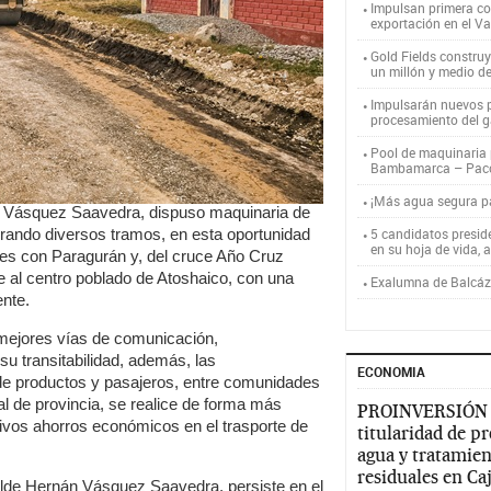
Impulsan primera co
exportación en el V
Gold Fields constru
un millón y medio d
Impulsarán nuevos p
procesamiento del g
Pool de maquinaria p
Bambamarca – Pac
¡Más agua segura 
n Vásquez Saavedra, dispuso maquinaria de
orando diversos tramos, en esta oportunidad
5 candidatos presid
en su hoja de vida, 
tes con Paragurán y, del cruce Año Cruz
e al centro poblado de Atoshaico, con una
Exalumna de Balcáza
nte.
n mejores vías de comunicación,
u transitabilidad, además, las
ECONOMIA
 de productos y pasajeros, entre comunidades
tal de provincia, se realice de forma más
PROINVERSIÓN
tivos ahorros económicos en el trasporte de
titularidad de p
agua y tratamien
residuales en C
calde Hernán Vásquez Saavedra, persiste en el