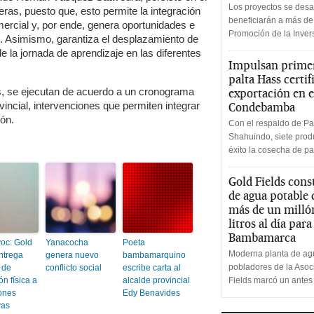
Los proyectos se desa
ras, puesto que, esto permite la integración
beneficiarán a más de
ercial y, por ende, genera oportunidades e
Promoción de la Inve
. Asimismo, garantiza el desplazamiento de
de la jornada de aprendizaje en las diferentes
Impulsan primer
palta Hass certif
s, se ejecutan de acuerdo a un cronograma
exportación en e
vincial, intervenciones que permiten integrar
Condebamba
ión.
Con el respaldo de Pa
Shahuindo, siete produ
éxito la cosecha de pa
Gold Fields cons
de agua potable
más de un milló
litros al día par
Bambamarca
oc: Gold
Yanacocha
Poeta
Moderna planta de agu
ntrega
genera nuevo
bambamarquino
pobladores de la Aso
 de
conflicto social
escribe carta al
n física a
alcalde provincial
Fields marcó un antes
iones
Edy Benavides
vas