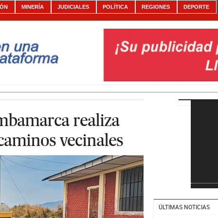
IÓN
MINERÍA
JUDICIALES
POLÍTICA
REGIONES
DEPORTE
mbamarca realiza
caminos vecinales
ÚLTIMAS NOTICIAS