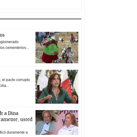
tos
nglomerado
los cementerios...
 el pacto corrupto
ilia...
t a Dina
icamente, usted
ificó duramente a