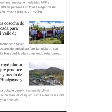
rrollarán mediante modalidad APP y
 700 mil personas en total. La Agencia de
rsión Privada (PROINVERSIÓN)...
a cosecha de
icada para
l Valle de
n American Silver
ctores de agricultura familiar iniciaron con
lta Hass certificada, cumpliendo estándares...
truyó planta
 que produce
n y medio de
a Hualgayoc y
a potable beneficia a más de 18 mil
ciación Manuel Vásquez Díaz. La empresa Gold
 y un después...