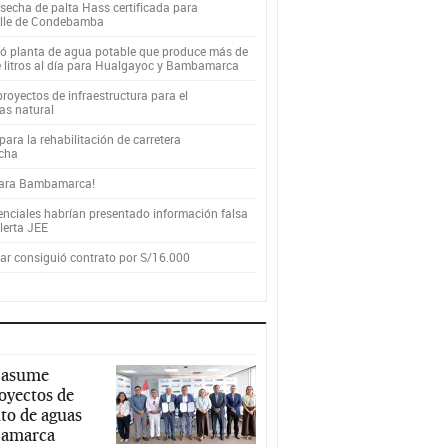
secha de palta Hass certificada para
alle de Condebamba
yó planta de agua potable que produce más de
e litros al día para Hualgayoc y Bambamarca
royectos de infraestructura para el
as natural
ara la rehabilitación de carretera
cha
para Bambamarca!
enciales habrían presentado información falsa
alerta JEE
r consiguió contrato por S/16.000
 asume
royectos de
to de aguas
ajamarca