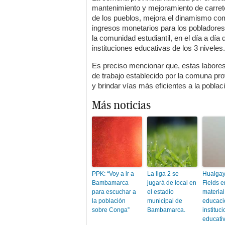
mantenimiento y mejoramiento de carrete
de los pueblos, mejora el dinamismo com
ingresos monetarios para los pobladores
la comunidad estudiantil, en el día a día 
instituciones educativas de los 3 niveles.
Es preciso mencionar que, estas labore
de trabajo establecido por la comuna pro
y brindar vías más eficientes a la poblac
Más noticias
PPK: “Voy a ir a
La liga 2 se
Hualgay
Bambamarca
jugará de local en
Fields e
para escuchar a
el estadio
material
la población
municipal de
educació
sobre Conga”
Bambamarca.
instituc
educati