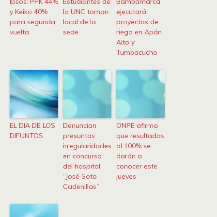
Ipsos: PPK 44%
Estudiantes de
Bambamarca
y Keiko 40%
la UNC toman
ejecutará
para segunda
local de la
proyectos de
vuelta
sede
riego en Apán
Alto y
Tumbacucho
EL DIA DE LOS
Denuncian
ONPE afirma
DIFUNTOS
presuntas
que resultados
irregularidades
al 100% se
en concurso
darán a
del hospital
conocer este
“José Soto
jueves
Cadenillas”