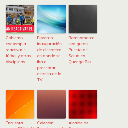
Gobierno
Frustran
Bambamarca:
contempla
inauguración
Inauguran
reactivar el
de discoteca
Puesto de
fútbol y otras
en donde se
Salud en
disciplinas
iba a
Quengo Río
presentar
estrella de la
TV
Encuesta
Celendín:
Alcalde de