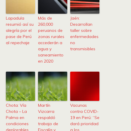
Lapadula
Más de
Jaén:
resumió así su
260,000
Desarrollan
alegría por el
peruanos de
taller sobre
pase de Perú
zonas rurales
enfermedades
al repechaje
accederán a
no
agua y
transmisibles
saneamiento
en 2020
Chota: Vía
Martín
Vacunas
Chota – La
Vizcarra
contra COVID-
Palma en
respaldó
19 en Perú: “Se
condiciones
trabajo de
dará prioridad
deplorables
Fiscalía y
a los