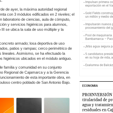
s.
Impulsan primera co
exportación en el V
rde de ayer, la máxima autoridad regional
Gold Fields constru
enta con 3 módulos edificados en 2 niveles; el
un millón y medio d
un laboratorio de ciencias, aula de cómputo,
Impulsarán nuevos p
ación y servicios higiénicos para alumnos,
procesamiento del g
II se ubica la sala de uso múltiple y la
Pool de maquinaria p
Bambamarca – Pac
 concreto armado; losa deportiva de uso
¡Más agua segura 
dos, patios y rampas; cerco perimétrico de
s lineales. Asimismo, se ha efectuado la
5 candidatos presid
en su hoja de vida, 
os higiénicos ubicados en el módulo antiguo.
Exalumna de Balcáza
de familia y comunidad en su conjunto
no Regional de Cajamarca y a la Gerencia
funcionamiento de esta importante obra, en
opuloso centro poblado de San Antonio Bajo.
ECONOMIA
PROINVERSIÓN
titularidad de p
agua y tratamien
residuales en C