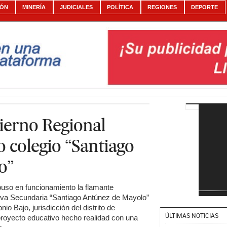
IÓN
MINERÍA
JUDICIALES
POLÍTICA
REGIONES
DEPORTE
erno Regional
colegio “Santiago
o”
uso en funcionamiento la flamante
ativa Secundaria “Santiago Antúnez de Mayolo”
o Bajo, jurisdicción del distrito de
ÚLTIMAS NOTICIAS
royecto educativo hecho realidad con una