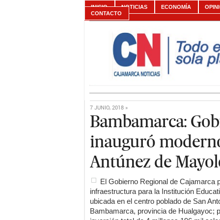
INICIO
NOTICIAS
ECONOMÍA
OPIN
CONTACTO
7 JUNIO, 2018 »
Bambamarca: Gobi
inauguró moderno 
Antúnez de Mayol
El Gobierno Regional de Cajamarca p
infraestructura para la Institución Educ
ubicada en el centro poblado de San Antoni
Bambamarca, provincia de Hualgayoc; p