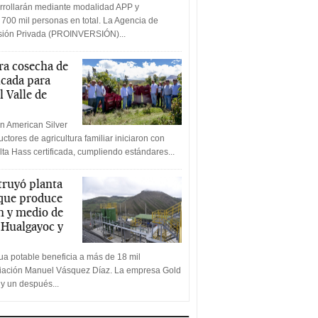
rrollarán mediante modalidad APP y
 700 mil personas en total. La Agencia de
rsión Privada (PROINVERSIÓN)...
a cosecha de
icada para
l Valle de
n American Silver
ctores de agricultura familiar iniciaron con
lta Hass certificada, cumpliendo estándares...
truyó planta
 que produce
n y medio de
a Hualgayoc y
a potable beneficia a más de 18 mil
ciación Manuel Vásquez Díaz. La empresa Gold
 y un después...