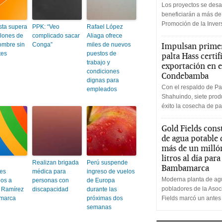
Los proyectos se desa
beneficiarán a más de
Promoción de la Inve
sta supera
PPK: “Veo
Rafael López
llones de
complicado sacar
Aliaga ofrece
ombre sin
Conga”
miles de nuevos
Impulsan primer
tes
puestos de
palta Hass certif
trabajo y
exportación en e
condiciones
Condebamba
dignas para
Con el respaldo de Pa
empleados
Shahuindo, siete produ
éxito la cosecha de pa
Gold Fields cons
de agua potable
más de un milló
litros al día par
Realizan brigada
Perú suspende
Bambamarca
es
médica para
ingreso de vuelos
Moderna planta de agu
dos a
personas con
de Europa
pobladores de la Aso
 Ramírez
discapacidad
durante las
marca
próximas dos
Fields marcó un antes
semanas