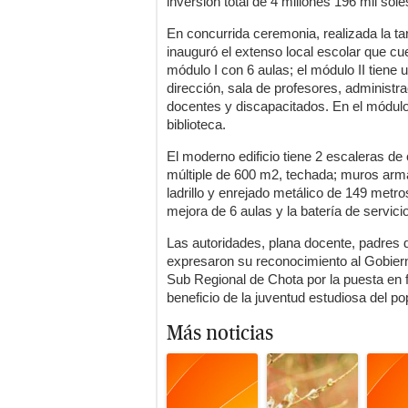
inversión total de 4 millones 196 mil sole
En concurrida ceremonia, realizada la ta
inauguró el extenso local escolar que cu
módulo I con 6 aulas; el módulo II tiene 
dirección, sala de profesores, administr
docentes y discapacitados. En el módulo I
biblioteca.
El moderno edificio tiene 2 escaleras de
múltiple de 600 m2, techada; muros arma
ladrillo y enrejado metálico de 149 metro
mejora de 6 aulas y la batería de servici
Las autoridades, plana docente, padres 
expresaron su reconocimiento al Gobier
Sub Regional de Chota por la puesta en 
beneficio de la juventud estudiosa del p
Más noticias