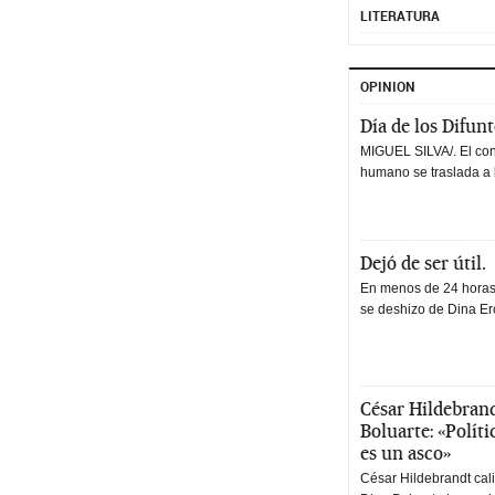
LITERATURA
OPINION
Día de los Difun
MIGUEL SILVA/. El co
humano se traslada a 
Dejó de ser útil.
En menos de 24 horas,
se deshizo de Dina Erc
César Hildebrand
Boluarte: «Polít
es un asco»
César Hildebrandt cal