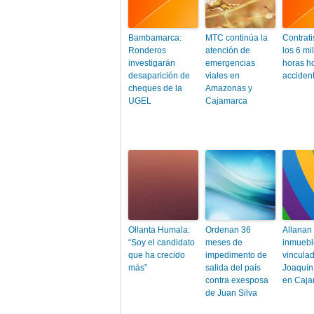
Bambamarca:
MTC continúa la
Contrati
Ronderos
atención de
los 6 mi
investigarán
emergencias
horas h
desaparición de
viales en
acciden
cheques de la
Amazonas y
UGEL
Cajamarca
Ollanta Humala:
Ordenan 36
Allanan
“Soy el candidato
meses de
inmuebl
que ha crecido
impedimento de
vincula
más”
salida del país
Joaquín
contra exesposa
en Caja
de Juan Silva