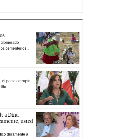
tos
nglomerado
los cementerios...
 el pacto corrupto
ilia...
t a Dina
icamente, usted
ificó duramente a