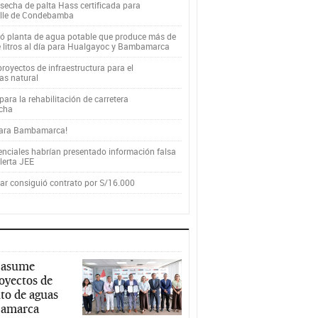
secha de palta Hass certificada para
alle de Condebamba
yó planta de agua potable que produce más de
e litros al día para Hualgayoc y Bambamarca
royectos de infraestructura para el
as natural
ara la rehabilitación de carretera
cha
para Bambamarca!
enciales habrían presentado información falsa
alerta JEE
r consiguió contrato por S/16.000
 asume
royectos de
to de aguas
ajamarca