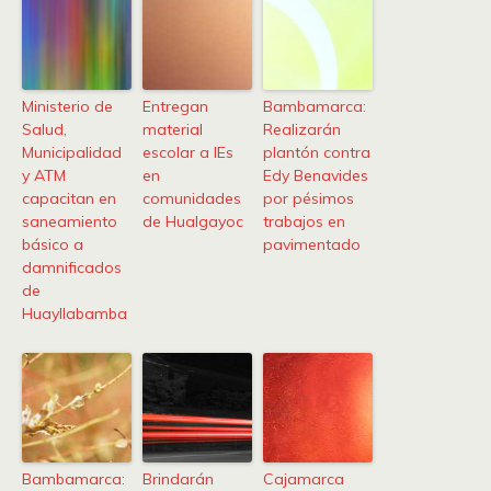
Ministerio de
Entregan
Bambamarca:
Salud,
material
Realizarán
Municipalidad
escolar a IEs
plantón contra
y ATM
en
Edy Benavides
capacitan en
comunidades
por pésimos
saneamiento
de Hualgayoc
trabajos en
básico a
pavimentado
damnificados
de
Huayllabamba
Bambamarca:
Brindarán
Cajamarca