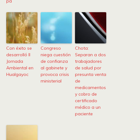
pa
Con éxito se
Congreso
Chota:
desarrolló II
niega cuestión
Separan a dos
Jornada
de confianza
trabajadores
Ambiental en
al gabinete y
de salud por
Hualgayoc
provoca crisis
presunta venta
ministerial
de
medicamentos
y cobro de
certificado
médico a un
paciente