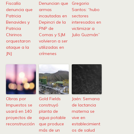
Fiscalía
Denuncian que
Gregorio
denuncia que
armas
Santos: “hubo
Patricia
incautadas en
sectores
Benavides y
Depincri de la
interesados en
Patricia
PNP de
victimizar a
Chirinos
Comas y SJM
Julio Guzmán”
orquestaron
volvieron a ser
ataque a la
utilizadas en
JNJ
crímenes
Obras por
Gold Fields
Jaén: Semana
Impuestos se
construyó
de lactancia
usará en 140
planta de
materna se
proyectos de
agua potable
vive en
reconstrucción
que produce
establecimient
más de un
os de salud