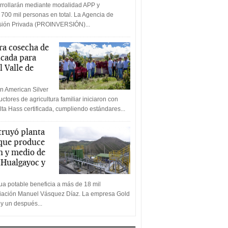
rrollarán mediante modalidad APP y
 700 mil personas en total. La Agencia de
rsión Privada (PROINVERSIÓN)...
a cosecha de
icada para
l Valle de
n American Silver
ctores de agricultura familiar iniciaron con
lta Hass certificada, cumpliendo estándares...
truyó planta
 que produce
n y medio de
a Hualgayoc y
a potable beneficia a más de 18 mil
ciación Manuel Vásquez Díaz. La empresa Gold
 y un después...