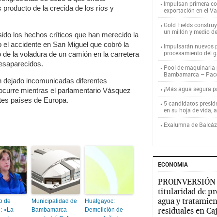
Impulsan primera co
 producto de la crecida de los ríos y
exportación en el V
Gold Fields constru
un millón y medio d
ido los hechos críticos que han merecido la
o el accidente en San Miguel que cobró la
Impulsarán nuevos p
procesamiento del g
 de la voladura de un camión en la carretera
desaparecidos.
Pool de maquinaria p
Bambamarca – Pac
an dejado incomunicadas diferentes
¡Más agua segura 
 ocurre mientras el parlamentario Vásquez
tes países de Europa.
5 candidatos presid
en su hoja de vida, 
Exalumna de Balcáza
ECONOMIA
PROINVERSIÓN
titularidad de p
agua y tratamien
o de
Municipalidad de
Hualgayoc:
residuales en C
: «La
Bambamarca
Demolición de