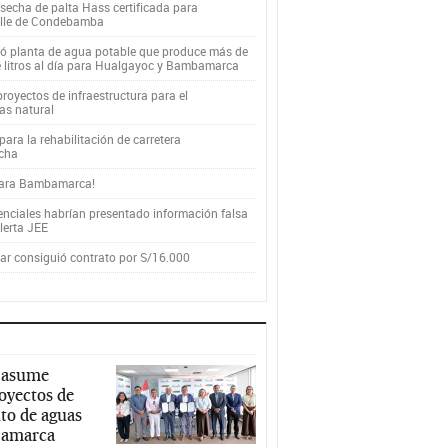
secha de palta Hass certificada para
alle de Condebamba
yó planta de agua potable que produce más de
e litros al día para Hualgayoc y Bambamarca
royectos de infraestructura para el
as natural
ara la rehabilitación de carretera
cha
para Bambamarca!
enciales habrían presentado información falsa
alerta JEE
r consiguió contrato por S/16.000
 asume
royectos de
to de aguas
ajamarca