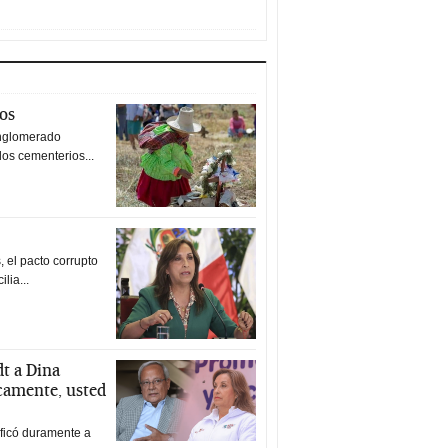
tos
nglomerado
los cementerios...
 el pacto corrupto
ilia...
t a Dina
icamente, usted
ificó duramente a