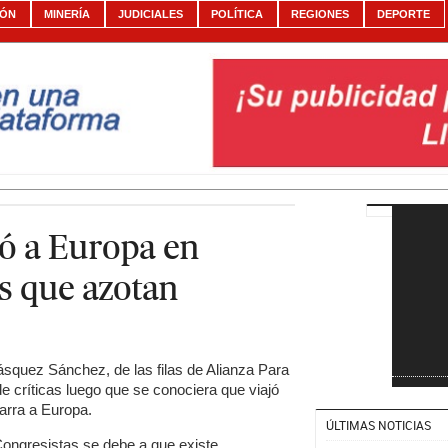
IÓN
MINERÍA
JUDICIALES
POLÍTICA
REGIONES
DEPORTE
jó a Europa en
s que azotan
squez Sánchez, de las filas de Alianza Para
de críticas luego que se conociera que viajó
carra a Europa.
ÚLTIMAS NOTICIAS
 Congresistas se debe a que existe