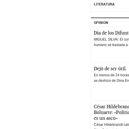
LITERATURA
OPINION
Día de los Difun
MIGUEL SILVA/. El co
humano se traslada a 
Dejó de ser útil.
En menos de 24 horas,
se deshizo de Dina Erc
César Hildebrand
Boluarte: «Polít
es un asco»
César Hildebrandt cal