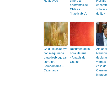
Hualgayoc
dinero a
Fiscalía
aportantes de
encontr
ONP es
solo act
“inaplicable”.
delito»
Gold Fields apoya
Resumen de la
Alejand
con maquinaria
obra literaria
Manriq
para desbloquear
«Amadis de
declara
carretera
Gaula»
viernes 
Bambamarca –
caso de 
Cajamarca
Carrete
Interoc