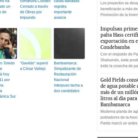
 no ha
construirá Coliseo
casas dañadas
Los proyectos se desa
ado un
Cerrado a través
registra
beneficiarán a más de
o de
de Obras por
importante
Promoción de la Inve
Impuesto
avance
Impulsan primer
palta Hass certif
exportación en e
Condebamba
Con el respaldo de Pa
Shahuindo, siete produ
ro Toledo
“Gavilán” superó
Bambamarca:
éxito la cosecha de pa
ue
a César Vallejo
Simpatizante de
rá hoy
Restauración
Gold Fields cons
11 por
Nacional
de agua potable
la
interpuso tacha a
ra
dos candidatos
más de un milló
eánica Sur
litros al día par
Bambamarca
Moderna planta de agu
pobladores de la Aso
Fields marcó un antes