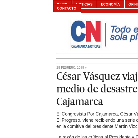
INICIO
NOTICIAS
ECONOMÍA
OPIN
CONTACTO
28 FEBRERO, 2019 »
César Vásquez via
medio de desastre
Cajamarca
El Congresista Por Cajamarca, César Vá
El Progreso, viene recibiendo una serie 
en la comitiva del presidente Martín Viz
La razón de las críticas al Presidente y