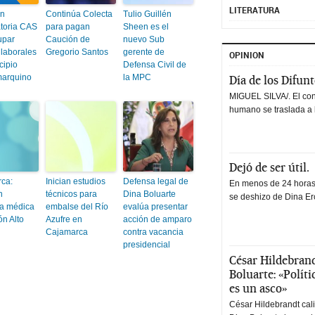
LITERATURA
án
Continúa Colecta
Tulio Guillén
toria CAS
para pagan
Sheen es el
upar
Caución de
nuevo Sub
 laborales
Gregorio Santos
gerente de
OPINION
cipio
Defensa Civil de
arquino
la MPC
Día de los Difun
MIGUEL SILVA/. El co
humano se traslada a 
Dejó de ser útil.
ca:
Inician estudios
Defensa legal de
En menos de 24 horas,
n
técnicos para
Dina Boluarte
se deshizo de Dina Erc
a médica
embalse del Río
evalúa presentar
ón Alto
Azufre en
acción de amparo
Cajamarca
contra vacancia
presidencial
César Hildebrand
Boluarte: «Polít
es un asco»
César Hildebrandt cal