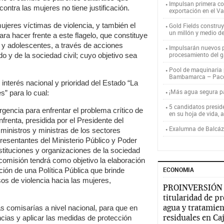
Impulsan primera co
 contra las mujeres no tiene justificación.
exportación en el V
ujeres víctimas de violencia, y también el
Gold Fields constru
un millón y medio d
a hacer frente a este flagelo, que constituye
 y adolescentes, a través de acciones
Impulsarán nuevos p
procesamiento del g
o y de la sociedad civil; cuyo objetivo sea
Pool de maquinaria p
Bambamarca – Pac
interés nacional y prioridad del Estado “La
¡Más agua segura 
s” para lo cual:
5 candidatos presid
encia para enfrentar el problema crítico de
en su hoja de vida, 
nfrenta, presidida por el Presidente del
Exalumna de Balcáza
 ministros y ministras de los sectores
esentantes del Ministerio Público y Poder
nstituciones y organizaciones de la sociedad
 comisión tendrá como objetivo la elaboración
ECONOMIA
ción de una Política Pública que brinde
os de violencia hacia las mujeres,
PROINVERSIÓN
titularidad de p
agua y tratamien
s comisarías a nivel nacional, para que en
residuales en C
ncias y aplicar las medidas de protección