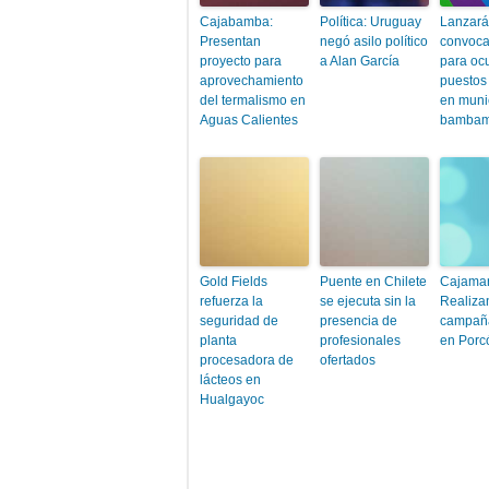
Cajabamba:
Política: Uruguay
Lanzar
Presentan
negó asilo político
convoca
proyecto para
a Alan García
para oc
aprovechamiento
puestos
del termalismo en
en muni
Aguas Calientes
bambam
Gold Fields
Puente en Chilete
Cajamar
refuerza la
se ejecuta sin la
Realiza
seguridad de
presencia de
campañ
planta
profesionales
en Porc
procesadora de
ofertados
lácteos en
Hualgayoc