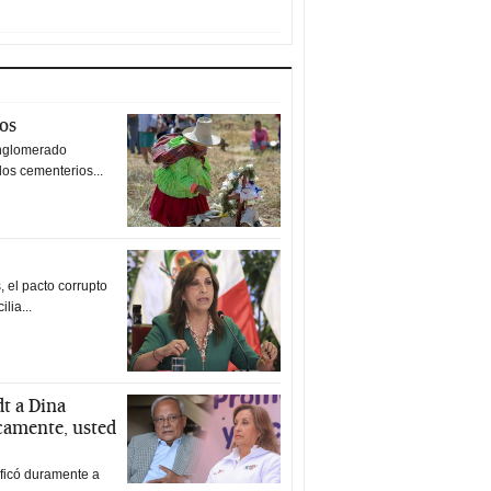
tos
nglomerado
los cementerios...
 el pacto corrupto
ilia...
t a Dina
icamente, usted
ificó duramente a