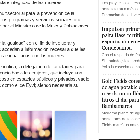
da e integridad de las mujeres.
Los proyectos se desa
beneficiarán a más de
ultisectorial para la prevención de la
Promoción de la Inve
s los programas y servicios sociales que
o por el Ministerio de la Mujer y Poblaciones
Impulsan primer
palta Hass certif
exportación en e
 igualdad” con el fin de involucrar y
Condebamba
ís accedan a información necesaria que les
s e igualitarias con las mujeres.
Con el respaldo de Pa
Shahuindo, siete produ
pública, la delegación de facultades para
éxito la cosecha de pa
olencia hacia las mujeres, que incluye una
coso en espacios públicos y privados, vacío
Gold Fields cons
s como el de Eyvi; siendo necesaria su
de agua potable
más de un milló
litros al día par
Bambamarca
Moderna planta de agu
pobladores de la Aso
Fields marcó un antes