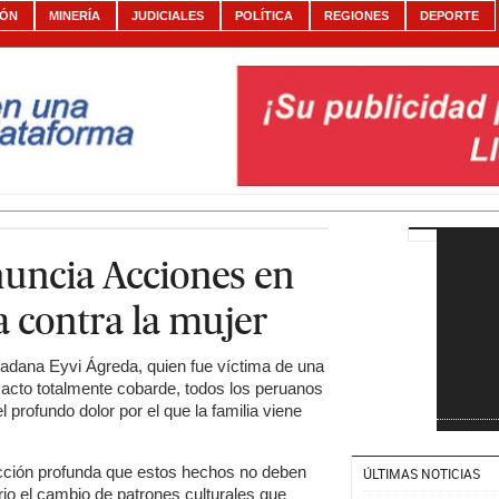
IÓN
MINERÍA
JUDICIALES
POLÍTICA
REGIONES
DEPORTE
nuncia Acciones en
ia contra la mujer
dadana Eyvi Ágreda, quien fue víctima de una
 acto totalmente cobarde, todos los peruanos
rofundo dolor por el que la familia viene
vicción profunda que estos hechos no deben
ÚLTIMAS NOTICIAS
rio el cambio de patrones culturales que