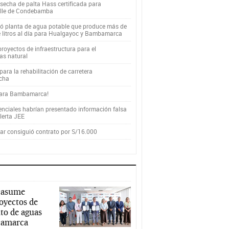
secha de palta Hass certificada para
alle de Condebamba
yó planta de agua potable que produce más de
e litros al día para Hualgayoc y Bambamarca
royectos de infraestructura para el
as natural
ara la rehabilitación de carretera
cha
para Bambamarca!
enciales habrían presentado información falsa
alerta JEE
r consiguió contrato por S/16.000
 asume
royectos de
to de aguas
ajamarca