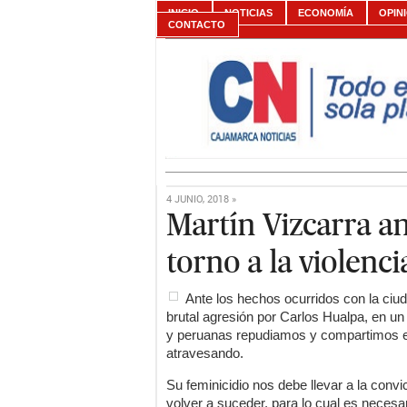
INICIO
NOTICIAS
ECONOMÍA
OPIN
CONTACTO
4 JUNIO, 2018 »
Martín Vizcarra a
torno a la violenc
Ante los hechos ocurridos con la ciu
brutal agresión por Carlos Hualpa, en un
y peruanas repudiamos y compartimos el p
atravesando.
Su feminicidio nos debe llevar a la con
volver a suceder, para lo cual es necesa