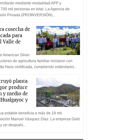
rrollarán mediante modalidad APP y
 700 mil personas en total. La Agencia de
rsión Privada (PROINVERSIÓN)...
a cosecha de
icada para
l Valle de
n American Silver
ctores de agricultura familiar iniciaron con
lta Hass certificada, cumpliendo estándares...
truyó planta
 que produce
n y medio de
a Hualgayoc y
a potable beneficia a más de 18 mil
ciación Manuel Vásquez Díaz. La empresa Gold
 y un después...