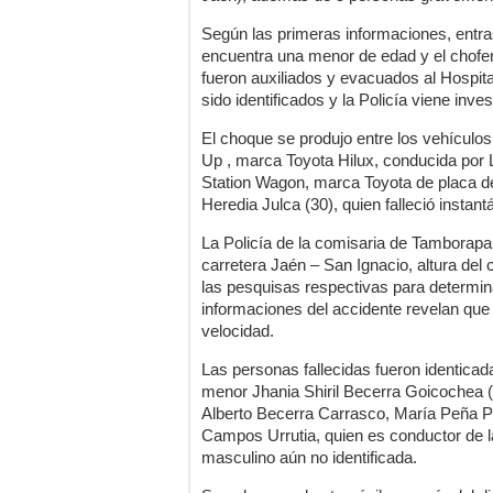
Según las primeras informaciones, entra
encuentra una menor de edad y el chofer 
fueron auxiliados y evacuados al Hospit
sido identificados y la Policía viene inve
El choque se produjo entre los vehículo
Up , marca Toyota Hilux, conducida por L
Station Wagon, marca Toyota de placa d
Heredia Julca (30), quien falleció instan
La Policía de la comisaria de Tamborapa 
carretera Jaén – San Ignacio, altura del c
las pesquisas respectivas para determin
informaciones del accidente revelan que
velocidad.
Las personas fallecidas fueron identica
menor Jhania Shiril Becerra Goicochea (4
Alberto Becerra Carrasco, María Peña P
Campos Urrutia, quien es conductor de 
masculino aún no identificada.