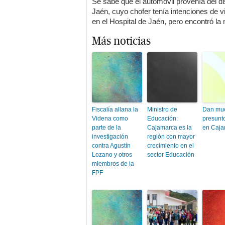
Se sabe que el automóvil provenía del di
Jaén, cuyo chofer tenía intenciones de 
en el Hospital de Jaén, pero encontró la 
Más noticias
Fiscalía allana la
Ministro de
Dan mue
Videna como
Educación:
presunto
parte de la
Cajamarca es la
en Caja
investigación
región con mayor
contra Agustín
crecimiento en el
Lozano y otros
sector Educación
miembros de la
FPF