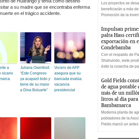
strito de Huarango y tenía como destino
Los proyectos se desa
visitar a su madre que se encontraba enferma
beneficiarán a más de
muerte en el trágico accidente.
Promoción de la Inve
Impulsan primer
palta Hass certif
exportación en e
Condebamba
Con el respaldo de Pa
Shahuindo, siete produ
éxito la cosecha de pa
rte a
Juliana Oxenford:
Vocero de APP
 sicario
“Este Congreso
asegura que su
marca
ya acaparó todo y
bancada evalúa
Gold Fields cons
tiene de su mano
vacancia
de agua potable
a Dina Boluarte”
presidencial
más de un milló
litros al día par
Bambamarca
Moderna planta de agu
pobladores de la Aso
Fields marcó un antes