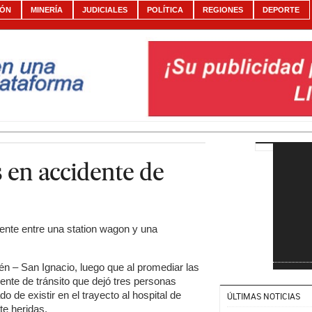
IÓN
MINERÍA
JUDICIALES
POLÍTICA
REGIONES
DEPORTE
 en accidente de
dente entre una station wagon y una
én – San Ignacio, luego que al promediar las
ente de tránsito que dejó tres personas
ado de existir en el trayecto al hospital de
ÚLTIMAS NOTICIAS
e heridas.