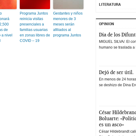
LITERATURA
o
Programa Juntos
Gestantes y niños
onará
reinicia visitas
menores de 3
OPINION
2,500
presenciales a
meses serán
as de
familias usuarias
afiliados al
Día de los Difun
 a nivel
en zonas libres de
programa Juntos
l
COVID – 19
MIGUEL SILVA/. El co
humano se traslada a 
Dejó de ser útil.
En menos de 24 horas,
se deshizo de Dina Erc
César Hildebrand
Boluarte: «Polít
es un asco»
César Hildebrandt cal