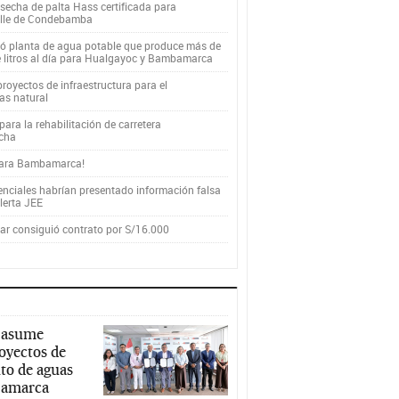
secha de palta Hass certificada para
alle de Condebamba
yó planta de agua potable que produce más de
e litros al día para Hualgayoc y Bambamarca
royectos de infraestructura para el
as natural
ara la rehabilitación de carretera
cha
para Bambamarca!
enciales habrían presentado información falsa
alerta JEE
r consiguió contrato por S/16.000
 asume
royectos de
to de aguas
ajamarca