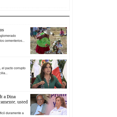
tos
nglomerado
los cementerios...
 el pacto corrupto
ilia...
t a Dina
icamente, usted
ificó duramente a