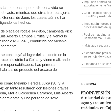
Impulsan primera co
exportación en el V
s las personas que perdieron la vida se
del auto, mientras que otros tres pasajeros
Gold Fields constru
un millón y medio d
al General de Jaén, los cuales aún no han
stigando los hechos.
Impulsarán nuevos p
procesamiento del g
s de placa de rodaje T4Y-856, camioneta Pick
Pool de maquinaria p
uis Alberto Campos Urrutia; y el vehículo
Bambamarca – Pac
e rodaje M2E-561, conducida por Melanio
¡Más agua segura 
táneamente.
5 candidatos presid
se constituyó al lugar del accidente en la
en su hoja de vida, 
ruce al distrito La Coipa, y viene realizando
Exalumna de Balcáza
ar responsabilidades. Las primeras
 habría sido producto del exceso de
das como Melanio Heredia Julca (30) y la
ECONOMIA
); en tanto resultaron con lesiones graves
PROINVERSIÓN
eña, María Goicochea Carrasco, Luis Alberto
titularidad de p
la camioneta, y una persona de sexo
agua y tratamien
residuales en C