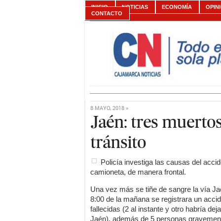
INICIO
NOTICIAS
ECONOMÍA
OPIN
CONTACTO
8 MAYO, 2018 »
Jaén: tres muertos
tránsito
Policía investiga las causas del acci
camioneta, de manera frontal.
Una vez más se tiñe de sangre la vía Ja
8:00 de la mañana se registrara un accid
fallecidas (2 al instante y otro habría dej
Jaén), además de 5 personas gravement