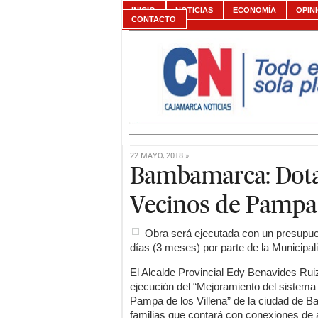
INICIO
NOTICIAS
ECONOMÍA
OPIN
CONTACTO
22 MAYO, 2018 »
Bambamarca: Dota
Vecinos de Pampa 
Obra será ejecutada con un presupue
días (3 meses) por parte de la Municipal
El Alcalde Provincial Edy Benavides Ruiz
ejecución del “Mejoramiento del sistema d
Pampa de los Villena” de la ciudad de B
familias que contará con conexiones de 