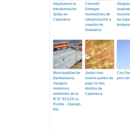
Impulsamos la
Celendín:
Alergias
transformación
Entregan
respirat
láctea en
resoluciones de
increme
Cajamarca
categorización a
las baja
caseríos de
tempera
Oxamarca
Municipalidad de
Juntos crea
Con Pan
Bambamarca
nuevos puntos de
pero si
inaugura
pago en tres
modernos
distritos de
ambientes de la
Cajamarca
IE N° 821119 La
Florida – Quengo
Río