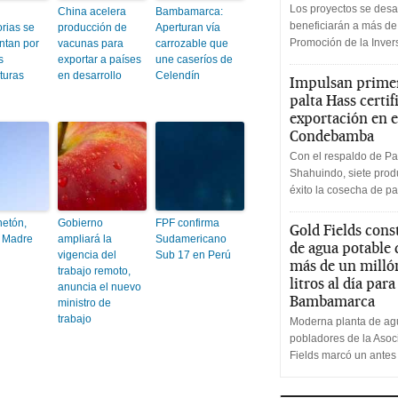
Los proyectos se desa
China acelera
Bambamarca:
beneficiarán a más de
orias se
producción de
Aperturan vía
Promoción de la Inve
ntan por
vacunas para
carrozable que
s
exportar a países
une caseríos de
turas
en desarrollo
Celendín
Impulsan primer
palta Hass certif
exportación en e
Condebamba
Con el respaldo de Pa
Shahuindo, siete produ
éxito la cosecha de pa
etón,
Gobierno
FPF confirma
Gold Fields cons
n Madre
ampliará la
Sudamericano
de agua potable
vigencia del
Sub 17 en Perú
más de un milló
trabajo remoto,
litros al día par
anuncia el nuevo
Bambamarca
ministro de
trabajo
Moderna planta de agu
pobladores de la Aso
Fields marcó un antes