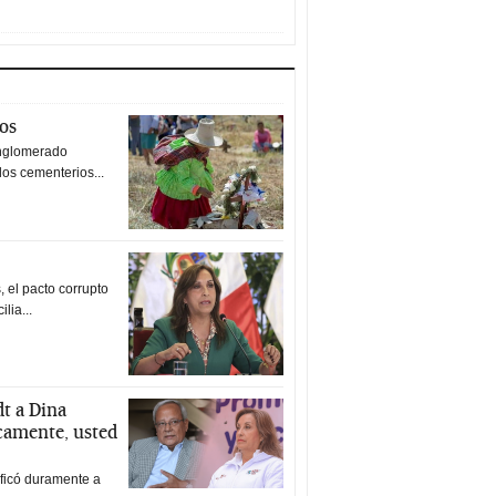
tos
nglomerado
los cementerios...
 el pacto corrupto
ilia...
t a Dina
icamente, usted
ificó duramente a