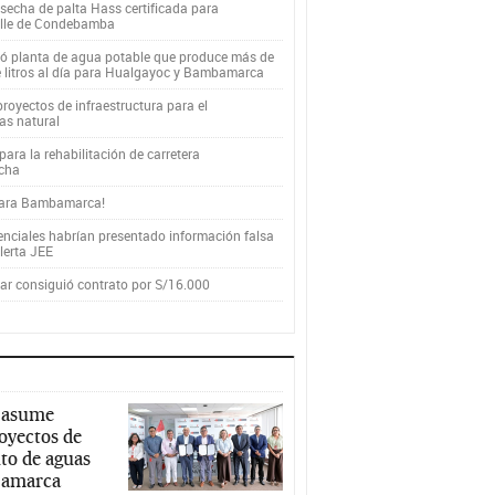
secha de palta Hass certificada para
alle de Condebamba
yó planta de agua potable que produce más de
e litros al día para Hualgayoc y Bambamarca
royectos de infraestructura para el
as natural
ara la rehabilitación de carretera
cha
para Bambamarca!
enciales habrían presentado información falsa
alerta JEE
r consiguió contrato por S/16.000
 asume
royectos de
to de aguas
ajamarca