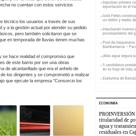
Impulsan primera co
a fecha no cuentan con estos servicios
exportación en el V
Gold Fields constru
un millón y medio d
e técnico los usuarios a través de sus
d y a la gestión actual por atender su pedido
Impulsarán nuevos p
procesamiento del g
básicos, pero también solicitaron que se
 que en temporada de lluvias tienen muchas
Pool de maquinaria p
Bambamarca – Pac
¡Más agua segura 
y se hace realidad el compromiso que
s de este barrio por ser una obras
5 candidatos presid
ema de alcantarillado que era el anhelo de
en su hoja de vida, 
 de los dirigentes y se comprometió a realizar
Exalumna de Balcáza
bajo que ejecute la empresa “Consorcio los
ECONOMIA
PROINVERSIÓN
titularidad de p
agua y tratamien
residuales en C