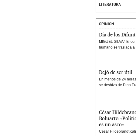
LITERATURA
OPINION
Día de los Difun
MIGUEL SILVA/. El co
humano se traslada a 
Dejó de ser útil.
En menos de 24 horas,
se deshizo de Dina Erc
César Hildebrand
Boluarte: «Polít
es un asco»
César Hildebrandt cal