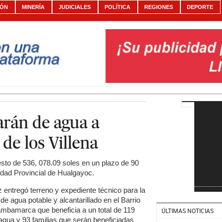
IÓN
MINERÍA
JUDICIALES
POLÍTICA
REGIONES
DEPORTE
rán de agua a
de los Villena
sto de 536, 078.09 soles en un plazo de 90
idad Provincial de Hualgayoc.
 entregó terreno y expediente técnico para la
e agua potable y alcantarillado en el Barrio
ambamarca que beneficia a un total de 119
ÚLTIMAS NOTICIAS
agua y 93 familias que serán beneficiadas