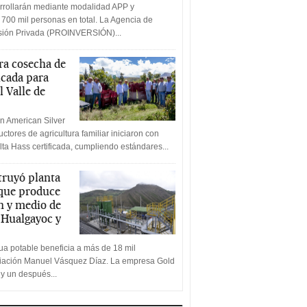
rrollarán mediante modalidad APP y
 700 mil personas en total. La Agencia de
rsión Privada (PROINVERSIÓN)...
a cosecha de
icada para
l Valle de
n American Silver
ctores de agricultura familiar iniciaron con
lta Hass certificada, cumpliendo estándares...
truyó planta
 que produce
n y medio de
a Hualgayoc y
a potable beneficia a más de 18 mil
ciación Manuel Vásquez Díaz. La empresa Gold
 y un después...