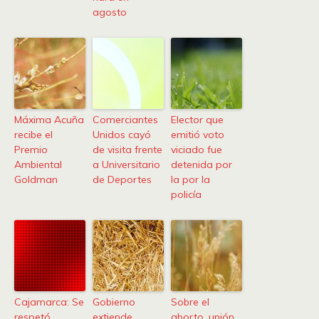
agosto
Máxima Acuña
Comerciantes
Elector que
recibe el
Unidos cayó
emitió voto
Premio
de visita frente
viciado fue
Ambiental
a Universitario
detenida por
Goldman
de Deportes
la por la
policía
Cajamarca: Se
Gobierno
Sobre el
respetó
extiende
aborto, unión