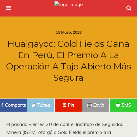
18 Mayo, 2018
Hualgayoc: Gold Fields Gana
En Perú, El Premio A La
Operación A Tajo Abierto Más
Segura
Comparte
Tuitea
Pin
Envía
SMS
El pasado viernes 20 de abril, el Instituto de Seguridad
Minera (ISEM) otorgó a Gold Fields el premio a la