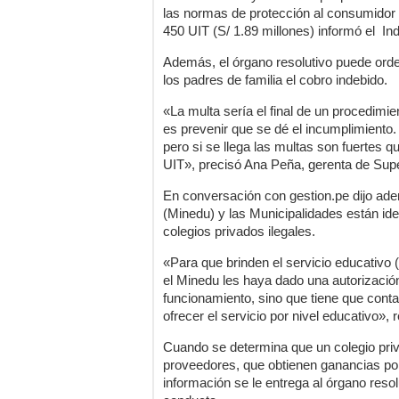
las normas de protección al consumidor
450 UIT (S/ 1.89 millones) informó el In
Además, el órgano resolutivo puede ord
los padres de familia el cobro indebido.
«La multa sería el final de un procedimi
es prevenir que se dé el incumplimiento.
pero si se llega las multas son fuertes 
UIT», precisó Ana Peña, gerenta de Super
En conversación con gestion.pe dijo ade
(Minedu) y las Municipalidades están id
colegios privados ilegales.
«Para que brinden el servicio educativo (
el Minedu les haya dado una autorización.
funcionamiento, sino que tiene que cont
ofrecer el servicio por nivel educativo», r
Cuando se determina que un colegio priva
proveedores, que obtienen ganancias por e
información se le entrega al órgano reso