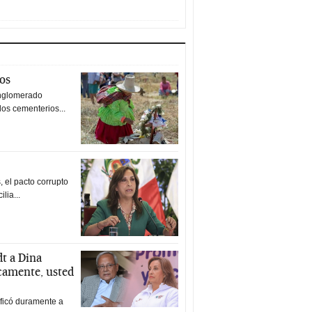
tos
nglomerado
los cementerios...
 el pacto corrupto
ilia...
t a Dina
icamente, usted
ificó duramente a