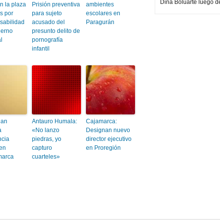
Dina Boluarte luego d
n la plaza
Prisión preventiva
ambientes
s por
para sujeto
escolares en
sabilidad
acusado del
Paragurán
ierno
presunto delito de
l
pornografía
infantil
ian
Antauro Humala:
Cajamarca:
a
«No lanzo
Designan nuevo
ncia
piedras, yo
director ejecutivo
en
capturo
en Proregión
arca
cuarteles»