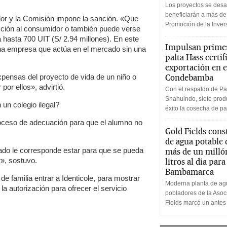
Los proyectos se desa
beneficiarán a más de
dor y la Comisión impone la sanción. «Que
Promoción de la Inve
cción al consumidor o también puede verse
 hasta 700 UIT (S/ 2.94 millones). En este
Impulsan primer
a empresa que actúa en el mercado sin una
palta Hass certif
exportación en e
xpensas del proyecto de vida de un niño o
Condebamba
or ellos», advirtió.
Con el respaldo de Pa
Shahuindo, siete produ
un colegio ilegal?
éxito la cosecha de pa
roceso de adecuación para que el alumno no
Gold Fields cons
de agua potable
ado le corresponde estar para que se pueda
más de un milló
r», sostuvo.
litros al día par
Bambamarca
e familia entrar a Identicole, para mostrar
Moderna planta de agu
a autorización para ofrecer el servicio
pobladores de la Aso
Fields marcó un antes