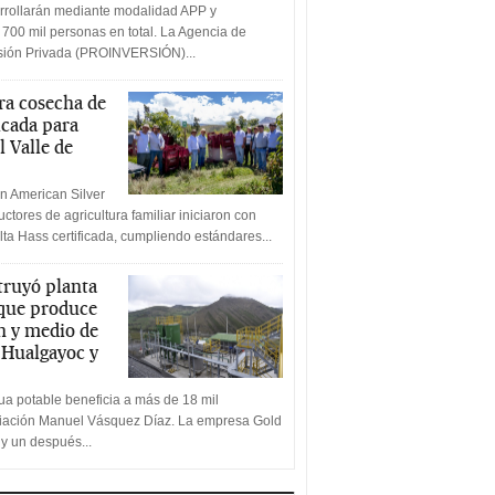
rrollarán mediante modalidad APP y
 700 mil personas en total. La Agencia de
rsión Privada (PROINVERSIÓN)...
a cosecha de
icada para
l Valle de
n American Silver
ctores de agricultura familiar iniciaron con
lta Hass certificada, cumpliendo estándares...
truyó planta
 que produce
n y medio de
a Hualgayoc y
a potable beneficia a más de 18 mil
ciación Manuel Vásquez Díaz. La empresa Gold
 y un después...