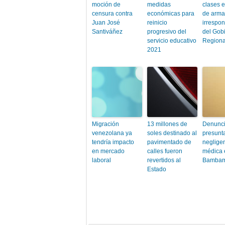
moción de
medidas
clases e
censura contra
económicas para
de arma
Juan José
reinicio
irrespon
Santiváñez
progresivo del
del Gob
servicio educativo
Regiona
2021
Migración
13 millones de
Denunc
venezolana ya
soles destinado al
presunt
tendría impacto
pavimentado de
neglige
en mercado
calles fueron
médica 
laboral
revertidos al
Bambam
Estado