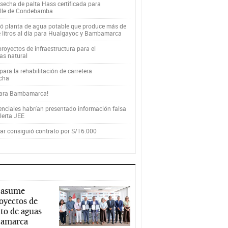
secha de palta Hass certificada para
alle de Condebamba
yó planta de agua potable que produce más de
e litros al día para Hualgayoc y Bambamarca
royectos de infraestructura para el
as natural
ara la rehabilitación de carretera
cha
para Bambamarca!
enciales habrían presentado información falsa
alerta JEE
r consiguió contrato por S/16.000
 asume
royectos de
to de aguas
ajamarca