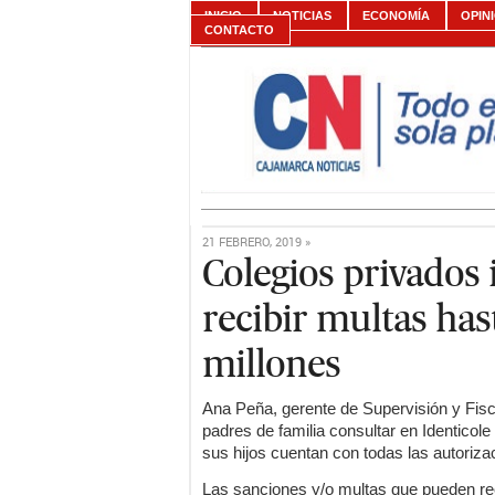
INICIO
NOTICIAS
ECONOMÍA
OPIN
CONTACTO
21 FEBRERO, 2019 »
Colegios privados 
recibir multas has
millones
Ana Peña, gerente de Supervisión y Fisc
padres de familia consultar en Identicole
sus hijos cuentan con todas las autoriza
Las sanciones y/o multas que pueden reci