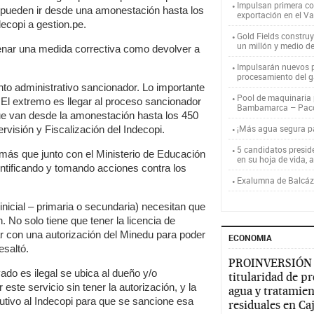
Impulsan primera co
 pueden ir desde una amonestación hasta los
exportación en el V
decopi a gestion.pe.
Gold Fields constru
un millón y medio d
enar una medida correctiva como devolver a
Impulsarán nuevos p
procesamiento del g
ento administrativo sancionador. Lo importante
Pool de maquinaria p
 El extremo es llegar al proceso sancionador
Bambamarca – Pac
que van desde la amonestación hasta los 450
¡Más agua segura 
visión y Fiscalización del Indecopi.
5 candidatos presid
más que junto con el Ministerio de Educación
en su hoja de vida, 
entificando y tomando acciones contra los
Exalumna de Balcáza
inicial – primaria o secundaria) necesitan que
 No solo tiene que tener la licencia de
ar con una autorización del Minedu para poder
ECONOMIA
esaltó.
PROINVERSIÓN
do es ilegal se ubica al dueño y/o
titularidad de p
ste servicio sin tener la autorización, y la
agua y tratamien
lutivo al Indecopi para que se sancione esa
residuales en C