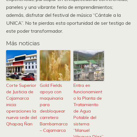
paneles y una vibrante feria de emprendimientos;
además, disfrutar del festival de música “Cántale a la
UNICA”. No te pierdas esta oportunidad de ser testigo de
este poder transformador.
Más noticias
Corte Superior
Gold Fields
Entra en
de Justicia de
apoya con
funcionamient
Cajamarca
maquinaria
o la Planta de
inicia
para
Tratamiento
operaciones la
desbloquear
de Agua
nueva sede del
carretera
Potable del
Qhapaq Ñan
Bambamarca
sistema
– Cajamarca
“Manuel
Vásquez Díaz”