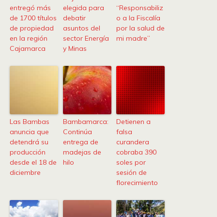
entregó más
elegida para
“Responsabiliz
de 1700 títulos
debatir
o a la Fiscalía
de propiedad
asuntos del
por la salud de
en la región
sector Energía
mi madre”
Cajamarca
y Minas
Las Bambas
Bambamarca:
Detienen a
anuncia que
Continúa
falsa
detendrá su
entrega de
curandera
producción
madejas de
cobraba 390
desde el 18 de
hilo
soles por
diciembre
sesión de
florecimiento