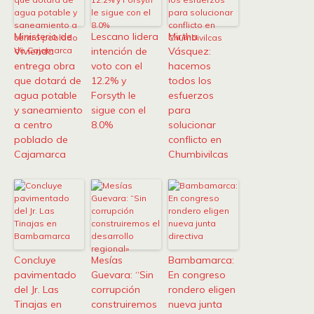
Ministerio de
Lescano lidera
Mirtha
Vivienda
intención de
Vásquez:
entrega obra
voto con el
hacemos
que dotará de
12.2% y
todos los
agua potable
Forsyth le
esfuerzos
y saneamiento
sigue con el
para
a centro
8.0%
solucionar
poblado de
conflicto en
Cajamarca
Chumbivilcas
Concluye
Mesías
Bambamarca:
pavimentado
Guevara: “Sin
En congreso
del Jr. Las
corrupción
rondero eligen
Tinajas en
construiremos
nueva junta