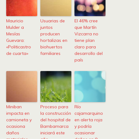
Mauricio
Usuarias de
El 46% cree
Mulder a
juntos
que Martín
Mesías
producen
Vizcarra no
Guevara:
hortalizas en
tiene plan
«Politicastro
biohuertos
claro para
de cuarta»
familiares
desarrollo del
país
Miniban
Proceso para
Río
impacta en
la construcción
cajamarquino
camioneta y
del hospital de
en alerta roja
ocasiona
Bambamarca
y podría
daños
iniciará este
ocasionar