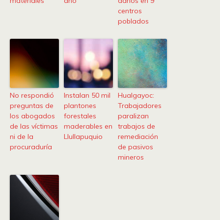
materiales
año
daños en 9
centros
poblados
No respondió
Instalan 50 mil
Hualgayoc:
preguntas de
plantones
Trabajadores
los abogados
forestales
paralizan
de las víctimas
maderables en
trabajos de
ni de la
Llullapuquio
remediación
procuraduría
de pasivos
mineros