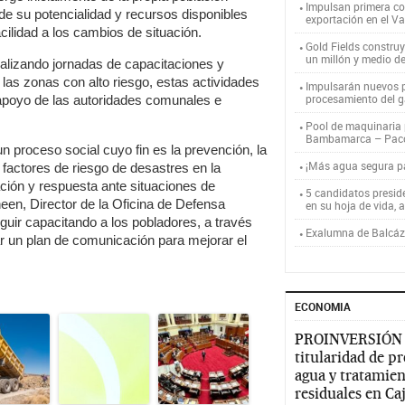
Impulsan primera co
de su potencialidad y recursos disponibles
exportación en el V
ilidad a los cambios de situación.
Gold Fields constru
un millón y medio d
ealizando jornadas de capacitaciones y
las zonas con alto riesgo, estas actividades
Impulsarán nuevos p
procesamiento del g
 apoyo de las autoridades comunales e
Pool de maquinaria p
Bambamarca – Pac
 proceso social cuyo fin es la prevención, la
¡Más agua segura 
 factores de riesgo de desastres en la
ción y respuesta ante situaciones de
5 candidatos presid
Sheen, Director de la Oficina de Defensa
en su hoja de vida, 
uir capacitando a los pobladores, a través
Exalumna de Balcáza
zar un plan de comunicación para mejorar el
ECONOMIA
PROINVERSIÓN
titularidad de p
agua y tratamien
residuales en C