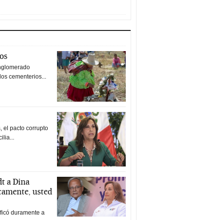
tos
nglomerado
los cementerios...
 el pacto corrupto
ilia...
t a Dina
icamente, usted
ificó duramente a