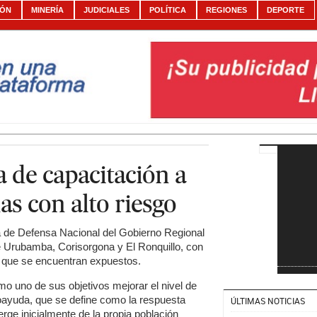
IÓN
MINERÍA
JUDICIALES
POLÍTICA
REGIONES
DEPORTE
 de capacitación a
s con alto riesgo
na de Defensa Nacional del Gobierno Regional
e Urubamba, Corisorgona y El Ronquillo, con
 al que se encuentran expuestos.
o uno de sus objetivos mejorar el nivel de
utoayuda, que se define como la respuesta
ÚLTIMAS NOTICIAS
rge inicialmente de la propia población