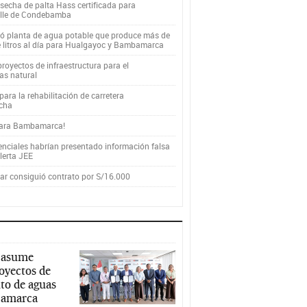
secha de palta Hass certificada para
alle de Condebamba
yó planta de agua potable que produce más de
e litros al día para Hualgayoc y Bambamarca
royectos de infraestructura para el
as natural
ara la rehabilitación de carretera
cha
para Bambamarca!
enciales habrían presentado información falsa
alerta JEE
r consiguió contrato por S/16.000
 asume
royectos de
to de aguas
ajamarca