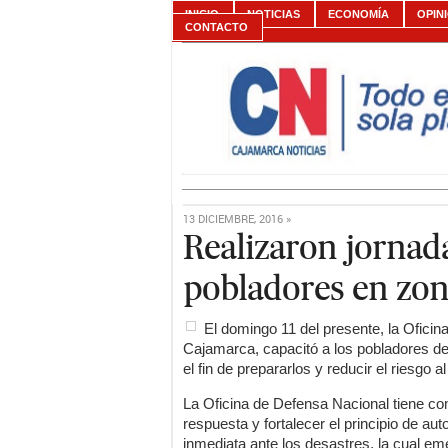
INICIO
NOTICIAS
ECONOMÍA
OPIN
CONTACTO
13 DICIEMBRE, 2016 »
Realizaron jornada
pobladores en zona
El domingo 11 del presente, la Ofici
Cajamarca, capacitó a los pobladores d
el fin de prepararlos y reducir el riesgo
La Oficina de Defensa Nacional tiene com
respuesta y fortalecer el principio de a
inmediata ante los desastres, la cual eme