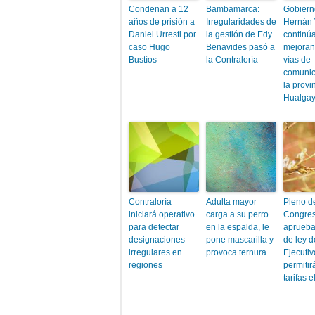
Condenan a 12
Bambamarca:
Gobiern
años de prisión a
Irregularidades de
Hernán
Daniel Urresti por
la gestión de Edy
continú
caso Hugo
Benavides pasó a
mejoran
Bustíos
la Contraloría
vías de
comunic
la provi
Hualga
Contraloría
Adulta mayor
Pleno d
iniciará operativo
carga a su perro
Congre
para detectar
en la espalda, le
aprueba
designaciones
pone mascarilla y
de ley d
irregulares en
provoca ternura
Ejecuti
regiones
permitir
tarifas e