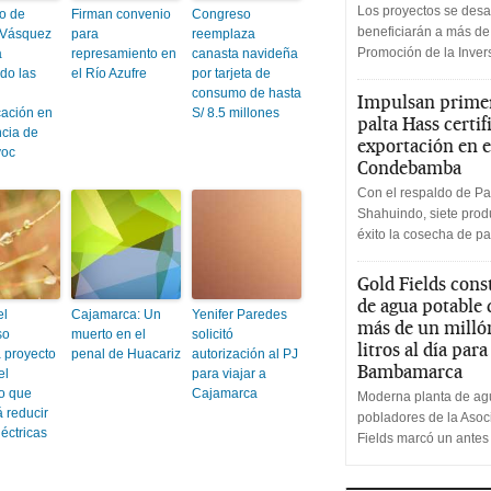
Los proyectos se desa
o de
Firman convenio
Congreso
beneficiarán a más de
 Vásquez
para
reemplaza
Promoción de la Inve
a
represamiento en
canasta navideña
do las
el Río Azufre
por tarjeta de
consumo de hasta
Impulsan primer
ación en
S/ 8.5 millones
palta Hass certif
ncia de
exportación en e
yoc
Condebamba
Con el respaldo de Pa
Shahuindo, siete produ
éxito la cosecha de pa
Gold Fields cons
de agua potable
el
Cajamarca: Un
Yenifer Paredes
más de un milló
so
muerto en el
solicitó
litros al día par
 proyecto
penal de Huacariz
autorización al PJ
Bambamarca
el
para viajar a
vo que
Cajamarca
Moderna planta de agu
á reducir
pobladores de la Aso
léctricas
Fields marcó un antes