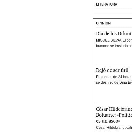
LITERATURA
OPINION
Día de los Difun
MIGUEL SILVA/. El co
humano se traslada a 
Dejó de ser útil.
En menos de 24 horas,
se deshizo de Dina Erc
César Hildebrand
Boluarte: «Polít
es un asco»
César Hildebrandt cal