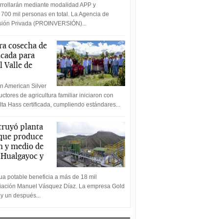
rrollarán mediante modalidad APP y
 700 mil personas en total. La Agencia de
rsión Privada (PROINVERSIÓN)...
a cosecha de
icada para
l Valle de
n American Silver
ctores de agricultura familiar iniciaron con
lta Hass certificada, cumpliendo estándares...
truyó planta
 que produce
n y medio de
a Hualgayoc y
a potable beneficia a más de 18 mil
ciación Manuel Vásquez Díaz. La empresa Gold
 y un después...