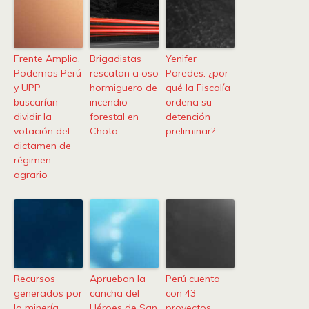
Frente Amplio,
Brigadistas
Yenifer
Podemos Perú
rescatan a oso
Paredes: ¿por
y UPP
hormiguero de
qué la Fiscalía
buscarían
incendio
ordena su
dividir la
forestal en
detención
votación del
Chota
preliminar?
dictamen de
régimen
agrario
Recursos
Aprueban la
Perú cuenta
generados por
cancha del
con 43
la minería
Héroes de San
proyectos