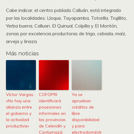
Cabe indicar, el centro poblado Calluán, está integrado
por las localidades: Lloque, Tayapamba, Totorilla, Trujillito,
Yerba buena, Calluan, El Quinual, Colpilla y El Montón,
zonas por excelencia productoras de trigo, cebada, maíz,
arveja y linaza.
Más noticias
Víctor Vargas:
COFOPRI
Ya se
«No hay una
identificará
aprueban
alianza entre
posesiones
créditos de
el gobierno y
informales en
libre
la actividad
las provincias
disponibilidad
productiva»
de Celendín y
y para
Contumazá
electrodomésti