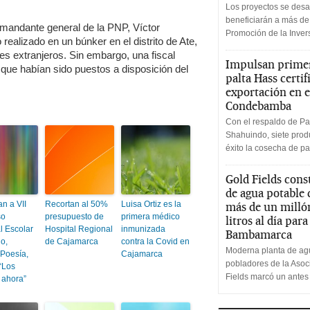
Los proyectos se desa
beneficiarán a más de
omandante general de la PNP, Víctor
Promoción de la Inve
 realizado en un búnker en el distrito de Ate,
es extranjeros. Sin embargo, una fiscal
Impulsan primer
s que habían sido puestos a disposición del
palta Hass certif
exportación en e
Condebamba
Con el respaldo de Pa
Shahuindo, siete produ
éxito la cosecha de pa
Gold Fields cons
de agua potable
n a VII
Recortan al 50%
Luisa Ortiz es la
más de un milló
so
presupuesto de
primera médico
litros al día par
l Escolar
Hospital Regional
inmunizada
Bambamarca
o,
de Cajamarca
contra la Covid en
Moderna planta de agu
 Poesía,
Cajamarca
pobladores de la Aso
“Los
Fields marcó un antes
 ahora”