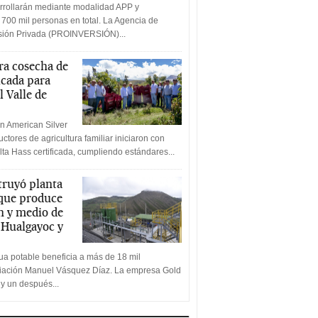
rrollarán mediante modalidad APP y
 700 mil personas en total. La Agencia de
rsión Privada (PROINVERSIÓN)...
a cosecha de
icada para
l Valle de
n American Silver
ctores de agricultura familiar iniciaron con
lta Hass certificada, cumpliendo estándares...
truyó planta
 que produce
n y medio de
a Hualgayoc y
a potable beneficia a más de 18 mil
ciación Manuel Vásquez Díaz. La empresa Gold
 y un después...