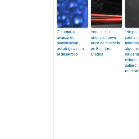
Cajamarca
Yanacocha
“No po
avanza en
anuncia nueva
caer en
planificación
beca de maestría
infantil
estratégica para
en Estados
algunos
el desarrollo
Unidos
dirigent
estando
salieron
reunión