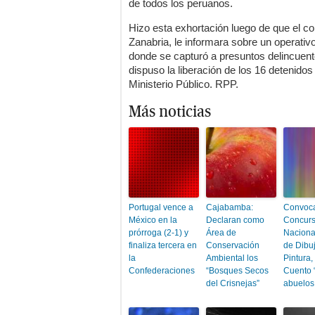
de todos los peruanos.
Hizo esta exhortación luego de que el c
Zanabria, le informara sobre un operativo
donde se capturó a presuntos delincuent
dispuso la liberación de los 16 detenido
Ministerio Público. RPP.
Más noticias
Portugal vence a
Cajabamba:
Convoca
México en la
Declaran como
Concur
prórroga (2-1) y
Área de
Naciona
finaliza tercera en
Conservación
de Dibuj
la
Ambiental los
Pintura,
Confederaciones
“Bosques Secos
Cuento 
del Crisnejas”
abuelos