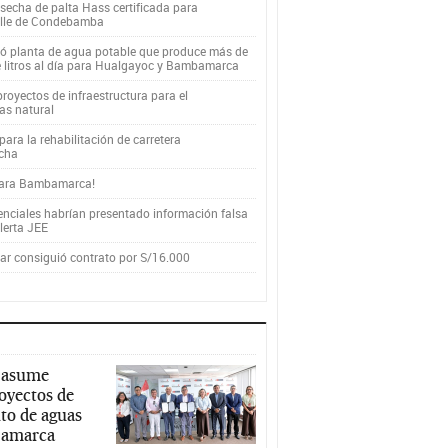
secha de palta Hass certificada para
alle de Condebamba
yó planta de agua potable que produce más de
e litros al día para Hualgayoc y Bambamarca
royectos de infraestructura para el
as natural
ara la rehabilitación de carretera
cha
para Bambamarca!
enciales habrían presentado información falsa
alerta JEE
r consiguió contrato por S/16.000
 asume
royectos de
to de aguas
ajamarca