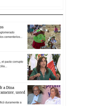
tos
nglomerado
los cementerios...
 el pacto corrupto
ilia...
t a Dina
icamente, usted
ificó duramente a