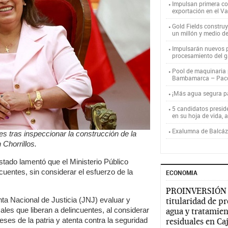
Impulsan primera co
exportación en el V
Gold Fields constru
un millón y medio d
Impulsarán nuevos p
procesamiento del g
Pool de maquinaria p
Bambamarca – Pac
¡Más agua segura 
5 candidatos presid
en su hoja de vida, 
Exalumna de Balcáza
es tras inspeccionar la construcción de la
Chorrillos.
Estado lamentó que el Ministerio Público
cuentes, sin considerar el esfuerzo de la
ECONOMIA
PROINVERSIÓN
nta Nacional de Justicia (JNJ) evaluar y
titularidad de p
ales que liberan a delincuentes, al considerar
agua y tratamien
eses de la patria y atenta contra la seguridad
residuales en C