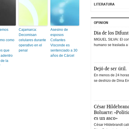
LITERATURA
OPINION
demos
Cajamarca:
Asesino de
Día de los Difun
Decomisan
esposos
MIGUEL SILVA/. El co
ismo como
celulares durante
Collantes
humano se traslada a 
operativo en el
Visconde es
es que
penal
sentenciado a 30
 adentro
años de Cárcel
 de la
”
Dejó de ser útil.
En menos de 24 horas,
se deshizo de Dina Erc
César Hildebrand
Boluarte: «Polít
es un asco»
César Hildebrandt cal