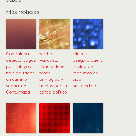
Más noticias
Contraloría
Mirtha
Minedu
detectó pagos
Vásquez:
asegura que la
por trabajos
“Nadie debe
huelga de
no ejecutados
tener
maestros ha
en camino
privilegios y
sido
vecinal de
menos por su
suspendida
Contumazá
cargo político”