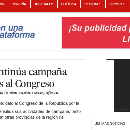
IÓN
MINERÍA
JUDICIALES
POLÍTICA
REGIONES
DEPORTE
ontinúa campaña
s al Congreso
ril emitan un voto consiente y reflexivo
didato al Congreso de la República por la
ntensifica sus actividades de campaña, tanto
n otras provincias de la región de
ÚLTIMAS NOTICIAS