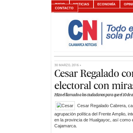
INICIO
NOTICIAS
ECONOMÍA
OPIN
CONTACTO
30 MARZO, 2016 »
Cesar Regalado c
electoral con mira
Hizo el llamado a los ciudadanos para que el 10 de ab
Cesar Regalado Cabrera, can
agrupación política del Frente Amplio, i
en la provincia de Hualgayoc, así como e
Cajamarca.