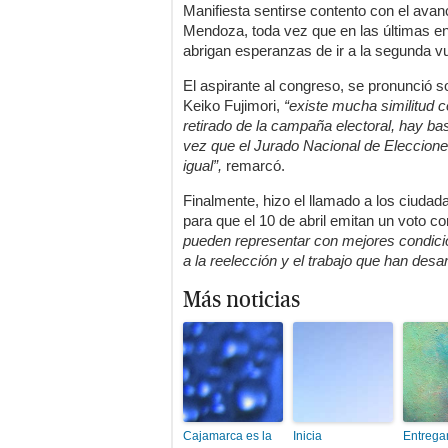
Manifiesta sentirse contento con el avan
Mendoza, toda vez que en las últimas enc
abrigan esperanzas de ir a la segunda vu
El aspirante al congreso, se pronunció 
Keiko Fujimori,
“existe mucha similitud 
retirado de la campaña electoral, hay ba
vez que el Jurado Nacional de Elecciones
igual”,
remarcó.
Finalmente, hizo el llamado a los ciuda
para que el 10 de abril emitan un voto con
pueden representar con mejores condici
a la reelección y el trabajo que han desar
Más noticias
Cajamarca es la
Inicia
Entrega