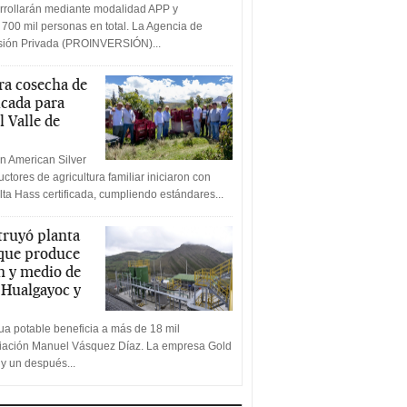
rrollarán mediante modalidad APP y
 700 mil personas en total. La Agencia de
rsión Privada (PROINVERSIÓN)...
a cosecha de
icada para
l Valle de
n American Silver
ctores de agricultura familiar iniciaron con
lta Hass certificada, cumpliendo estándares...
truyó planta
 que produce
n y medio de
a Hualgayoc y
a potable beneficia a más de 18 mil
ciación Manuel Vásquez Díaz. La empresa Gold
 y un después...