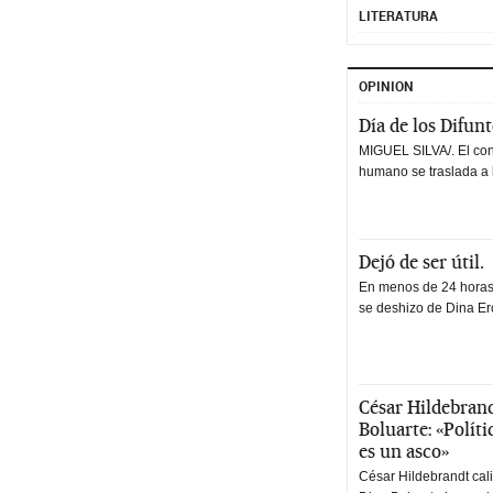
LITERATURA
OPINION
Día de los Difun
MIGUEL SILVA/. El co
humano se traslada a 
Dejó de ser útil.
En menos de 24 horas,
se deshizo de Dina Erc
César Hildebrand
Boluarte: «Polít
es un asco»
César Hildebrandt cal