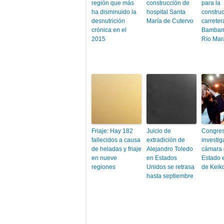
región que más
construcción de
para la
ha disminuido la
hospital Santa
construc
desnutrición
María de Cutervo
carreter
crónica en el
Bambam
2015
Río Ma
Friaje: Hay 182
Juicio de
Congre
fallecidos a causa
extradición de
investig
de heladas y friaje
Alejandro Toledo
cámara 
en nueve
en Estados
Estado e
regiones
Unidos se retrasa
de Keiko
hasta septiembre