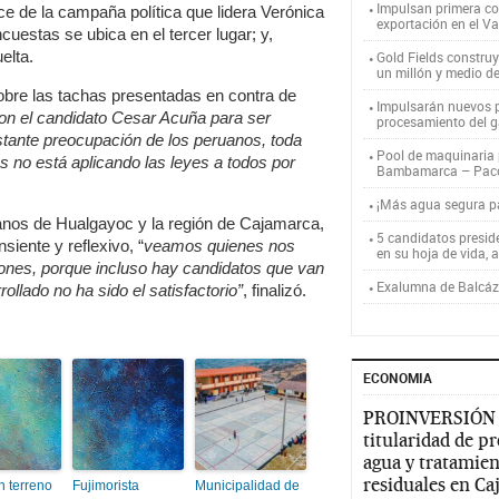
Impulsan primera co
ce de la campaña política que lidera Verónica
exportación en el V
uestas se ubica en el tercer lugar; y,
elta.
Gold Fields constru
un millón y medio d
sobre las tachas presentadas en contra de
Impulsarán nuevos p
con el candidato Cesar Acuña para ser
procesamiento del g
stante preocupación de los peruanos, toda
Pool de maquinaria p
 no está aplicando las leyes a todos por
Bambamarca – Pac
¡Más agua segura 
danos de Hualgayoc y la región de Cajamarca,
5 candidatos presid
siente y reflexivo, “
veamos quienes nos
en su hoja de vida, 
ones, porque incluso hay candidatos que van
Exalumna de Balcáza
rollado no ha sido el satisfactorio”
, finalizó.
ECONOMIA
PROINVERSIÓN
titularidad de p
agua y tratamien
residuales en C
n terreno
Fujimorista
Municipalidad de