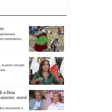
tos
nglomerado
los cementerios...
 el pacto corrupto
ilia...
t a Dina
icamente, usted
ificó duramente a