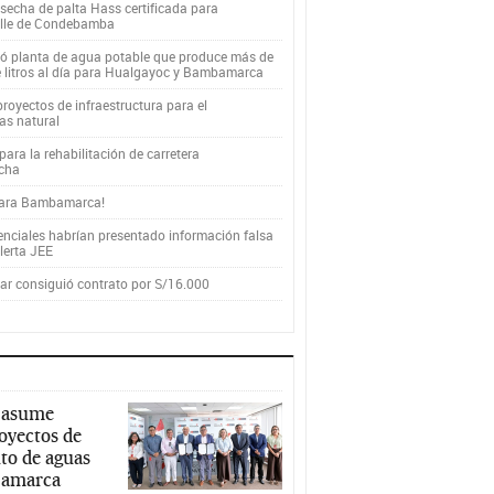
secha de palta Hass certificada para
alle de Condebamba
yó planta de agua potable que produce más de
e litros al día para Hualgayoc y Bambamarca
royectos de infraestructura para el
as natural
ara la rehabilitación de carretera
cha
para Bambamarca!
enciales habrían presentado información falsa
alerta JEE
r consiguió contrato por S/16.000
 asume
royectos de
to de aguas
ajamarca