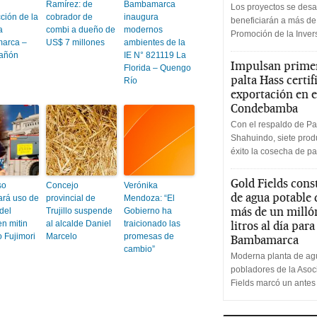
Ramírez: de
Bambamarca
Los proyectos se desa
ción de la
cobrador de
inaugura
beneficiarán a más de
a
combi a dueño de
modernos
Promoción de la Inve
arca –
US$ 7 millones
ambientes de la
rañón
IE N° 821119 La
Impulsan primer
Florida – Quengo
palta Hass certif
Río
exportación en e
Condebamba
Con el respaldo de Pa
Shahuindo, siete produ
éxito la cosecha de pa
Gold Fields cons
so
Concejo
Verónika
de agua potable
ará uso de
provincial de
Mendoza: “El
más de un milló
del
Trujillo suspende
Gobierno ha
n mitin
al alcalde Daniel
traicionado las
litros al día par
 Fujimori
Marcelo
promesas de
Bambamarca
cambio”
Moderna planta de agu
pobladores de la Aso
Fields marcó un antes