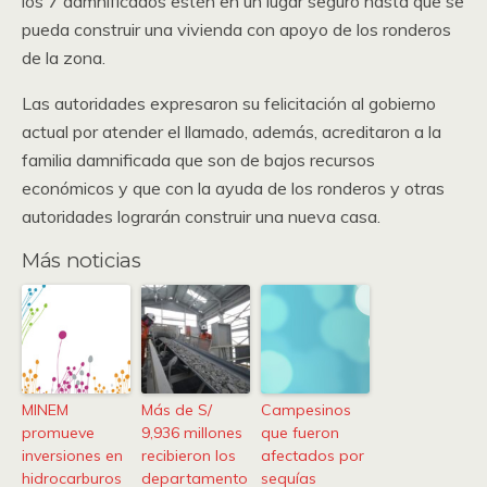
los 7 damnificados estén en un lugar seguro hasta que se
pueda construir una vivienda con apoyo de los ronderos
de la zona.
Las autoridades expresaron su felicitación al gobierno
actual por atender el llamado, además, acreditaron a la
familia damnificada que son de bajos recursos
económicos y que con la ayuda de los ronderos y otras
autoridades lograrán construir una nueva casa.
Más noticias
MINEM
Más de S/
Campesinos
promueve
9,936 millones
que fueron
inversiones en
recibieron los
afectados por
hidrocarburos
departamento
sequías