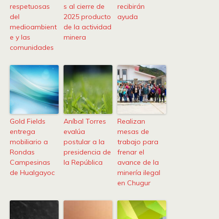
respetuosas
s al cierre de
recibirán
del
2025 producto
ayuda
medioambient
de la actividad
e y las
minera
comunidades
Gold Fields
Aníbal Torres
Realizan
entrega
evalúa
mesas de
mobiliario a
postular a la
trabajo para
Rondas
presidencia de
frenar el
Campesinas
la República
avance de la
de Hualgayoc
minería ilegal
en Chugur