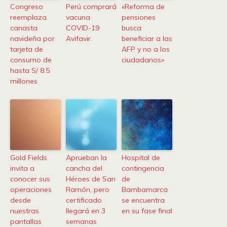
Congreso
Perú comprará
«Reforma de
reemplaza
vacuna
pensiones
canasta
COVID-19
busca
navideña por
Avifavir.
beneficiar a las
tarjeta de
AFP y no a los
consumo de
ciudadanos»
hasta S/ 8.5
millones
Gold Fields
Aprueban la
Hospital de
invita a
cancha del
contingencia
conocer sus
Héroes de San
de
operaciones
Ramón, pero
Bambamarca
desde
certificado
se encuentra
nuestras
llegará en 3
en su fase final
pantallas
semanas