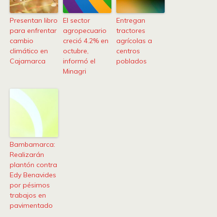
Presentan libro
El sector
Entregan
para enfrentar
agropecuario
tractores
cambio
creció 4.2% en
agrícolas a
climático en
octubre,
centros
Cajamarca
informó el
poblados
Minagri
Bambamarca:
Realizarán
plantón contra
Edy Benavides
por pésimos
trabajos en
pavimentado