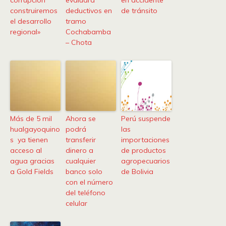
corrupción
evaluará
en accidente
construiremos
deductivos en
de tránsito
el desarrollo
tramo
regional»
Cochabamba
– Chota
Más de 5 mil
Ahora se
Perú suspende
hualgayoquino
podrá
las
s ya tienen
transferir
importaciones
acceso al
dinero a
de productos
agua gracias
cualquier
agropecuarios
a Gold Fields
banco solo
de Bolivia
con el número
del teléfono
celular