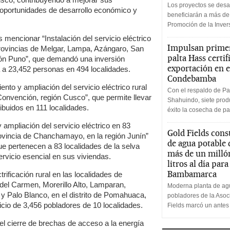
Los proyectos se desa
 oportunidades de desarrollo económico y
beneficiarán a más de
Promoción de la Inve
mencionar “Instalación del servicio eléctrico
Impulsan primer
 provincias de Melgar, Lampa, Azángaro, San
palta Hass certif
ión Puno”, que demandó una inversión
exportación en e
ia a 23,452 personas en 494 localidades.
Condebamba
nto y ampliación del servicio eléctrico rural
Con el respaldo de Pa
a Convención, región Cusco”, que permite llevar
Shahuindo, siete produ
ibuidos en 111 localidades.
éxito la cosecha de pa
 ampliación del servicio eléctrico en 83
Gold Fields cons
provincia de Chanchamayo, en la región Junín”
de agua potable
ue pertenecen a 83 localidades de la selva
más de un milló
rvicio esencial en sus viviendas.
litros al día par
Bambamarca
ificación rural en las localidades de
del Carmen, Morerillo Alto, Lamparan,
Moderna planta de agu
 Palo Blanco, en el distrito de Pomahuaca,
pobladores de la Aso
cio de 3,456 pobladores de 10 localidades.
Fields marcó un antes
 cierre de brechas de acceso a la energía