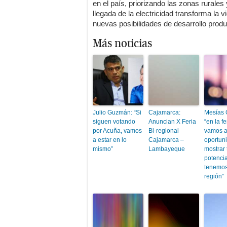
en el país, priorizando las zonas rurale
llegada de la electricidad transforma la v
nuevas posibilidades de desarrollo produ
Más noticias
Julio Guzmán: “Si
Cajamarca:
Mesías 
siguen votando
Anuncian X Feria
“en la f
por Acuña, vamos
Bi-regional
vamos a 
a estar en lo
Cajamarca –
oportun
mismo”
Lambayeque
mostrar 
potenci
tenemos
región”