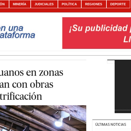
IÓN
MINERÍA
JUDICIALES
POLÍTICA
REGIONES
DEPORTE
uanos en zonas
ian con obras
trificación
ÚLTIMAS NOTICIAS