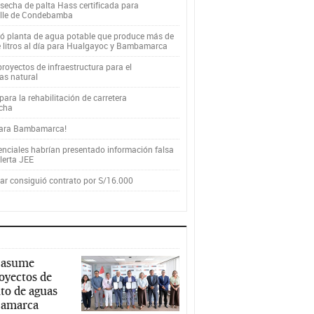
secha de palta Hass certificada para
alle de Condebamba
yó planta de agua potable que produce más de
e litros al día para Hualgayoc y Bambamarca
royectos de infraestructura para el
as natural
ara la rehabilitación de carretera
cha
para Bambamarca!
enciales habrían presentado información falsa
alerta JEE
r consiguió contrato por S/16.000
 asume
royectos de
to de aguas
ajamarca