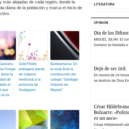
s y más alejadas de cada región, donde la
LITERATURA
ida diaria de la población y marca el inicio de
ctivo.
OPINION
Día de los Difun
MIGUEL SILVA/. El co
humano se traslada a 
Guevara:
Gold Fields
Bambamarca: En
Dejó de ser útil.
eria Fongal
entregará planta
la recta final la
tener la
de oxígeno
construcción del
En menos de 24 horas,
idad de
medicinal a la
colegio “Santiago
se deshizo de Dina Erc
todo el
provincia de
Antúnez de
al que
Hualgayoc
Mayolo”
 en la
César Hildebrand
Boluarte: «Polít
es un asco»
César Hildebrandt cal