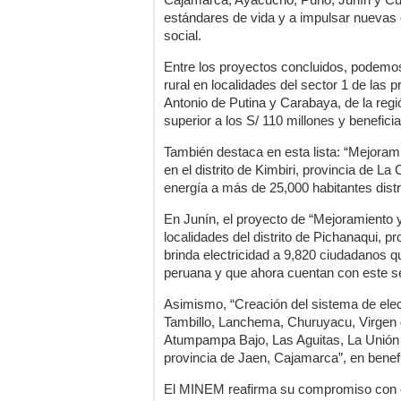
estándares de vida y a impulsar nuevas
social.
Entre los proyectos concluidos, podemos 
rural en localidades del sector 1 de las
Antonio de Putina y Carabaya, de la reg
superior a los S/ 110 millones y benefic
También destaca en esta lista: “Mejoramie
en el distrito de Kimbiri, provincia de L
energía a más de 25,000 habitantes distr
En Junín, el proyecto de “Mejoramiento y
localidades del distrito de Pichanaqui, 
brinda electricidad a 9,820 ciudadanos q
peruana y que ahora cuentan con este se
Asimismo, “Creación del sistema de electr
Tambillo, Lanchema, Churuyacu, Virgen 
Atumpampa Bajo, Las Aguitas, La Unión y
provincia de Jaen, Cajamarca”, en benefi
El MINEM reafirma su compromiso con el