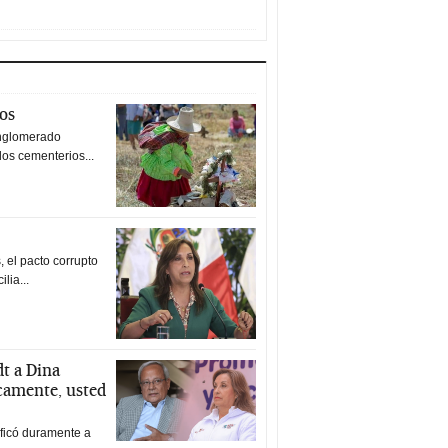
tos
nglomerado
los cementerios...
 el pacto corrupto
ilia...
t a Dina
icamente, usted
ificó duramente a