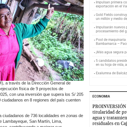
Impulsan primera co
exportación en el V
Gold Fields constru
un millón y medio d
Impulsarán nuevos p
procesamiento del g
Pool de maquinaria p
Bambamarca – Pac
¡Más agua segura 
5 candidatos presid
en su hoja de vida, 
Exalumna de Balcáza
), a través de la Dirección General de
 ejecución física de 9 proyectos de
l 2025, con una inversión que supera los S/ 205
ECONOMIA
 ciudadanos en 8 regiones del país cuenten
PROINVERSIÓN
titularidad de p
 a ciudadanos de 736 localidades en zonas de
agua y tratamien
 de Lambayeque, San Martín, Lima,
residuales en C
sco, contribuyendo a mejorar sus