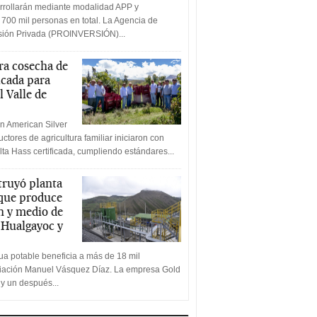
rrollarán mediante modalidad APP y
 700 mil personas en total. La Agencia de
rsión Privada (PROINVERSIÓN)...
a cosecha de
icada para
l Valle de
n American Silver
ctores de agricultura familiar iniciaron con
lta Hass certificada, cumpliendo estándares...
truyó planta
 que produce
n y medio de
a Hualgayoc y
a potable beneficia a más de 18 mil
ciación Manuel Vásquez Díaz. La empresa Gold
 y un después...