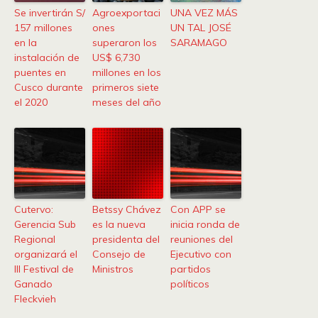
Se invertirán S/
Agroexportaci
UNA VEZ MÁS
157 millones
ones
UN TAL JOSÉ
en la
superaron los
SARAMAGO
instalación de
US$ 6,730
puentes en
millones en los
Cusco durante
primeros siete
el 2020
meses del año
Cutervo:
Betssy Chávez
Con APP se
Gerencia Sub
es la nueva
inicia ronda de
Regional
presidenta del
reuniones del
organizará el
Consejo de
Ejecutivo con
III Festival de
Ministros
partidos
Ganado
políticos
Fleckvieh