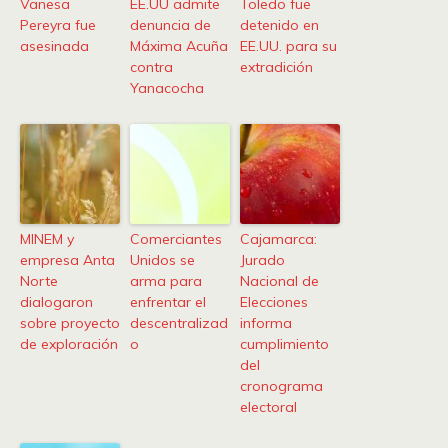
Vanesa
EE.UU admite
Toledo fue
Pereyra fue
denuncia de
detenido en
asesinada
Máxima Acuña
EE.UU. para su
contra
extradición
Yanacocha
MINEM y
Comerciantes
Cajamarca:
empresa Anta
Unidos se
Jurado
Norte
arma para
Nacional de
dialogaron
enfrentar el
Elecciones
sobre proyecto
descentralizad
informa
de exploración
o
cumplimiento
del
cronograma
electoral