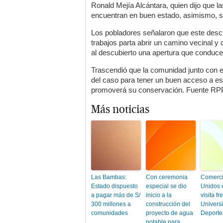
Ronald Mejía Alcántara, quien dijo que l
encuentran en buen estado, asimismo, s
Los pobladores señalaron que este desc
trabajos parta abrir un camino vecinal 
al descubierto una apertura que conduce 
Trascendió que la comunidad junto con el
del caso para tener un buen acceso a es
promoverá su conservación. Fuente RP
Más noticias
Las Bambas:
Con ceremonia
Comerci
Estado dispuesto
especial se dio
Unidos 
a pagar más de S/
inicio a la
visita fr
300 millones a
construcción del
Universi
comunidades
proyecto de agua
Deporte
potable para