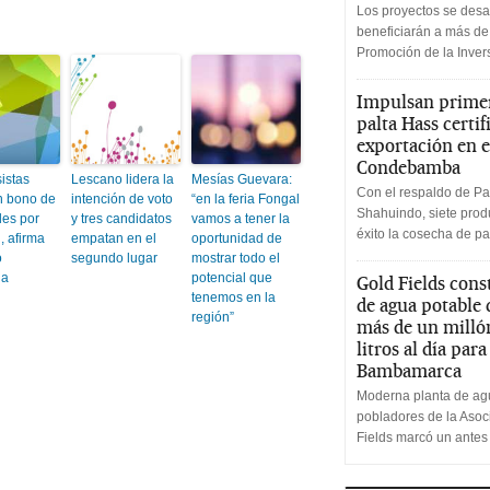
Los proyectos se desa
beneficiarán a más de
Promoción de la Inve
Impulsan primer
palta Hass certif
exportación en e
Condebamba
istas
Lescano lidera la
Mesías Guevara:
Con el respaldo de Pa
án bono de
intención de voto
“en la feria Fongal
Shahuindo, siete produ
les por
y tres candidatos
vamos a tener la
éxito la cosecha de pa
, afirma
empatan en el
oportunidad de
o
segundo lugar
mostrar todo el
na
potencial que
Gold Fields cons
tenemos en la
de agua potable
región”
más de un milló
litros al día par
Bambamarca
Moderna planta de agu
pobladores de la Aso
Fields marcó un antes