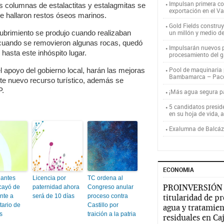
Impulsan primera co
as columnas de estalactitas y estalagmitas se
exportación en el V
e hallaron restos óseos marinos.
Gold Fields constru
ubrimiento se produjo cuando realizaban
un millón y medio d
y cuando se removieron algunas rocas, quedó
Impulsarán nuevos p
hasta este inhóspito lugar.
procesamiento del g
Pool de maquinaria p
 apoyo del gobierno local, harán las mejoras
Bambamarca – Pac
te nuevo recurso turístico, además se
P.
¡Más agua segura 
5 candidatos presid
en su hoja de vida, 
Exalumna de Balcáza
ECONOMIA
antes
Licencia por
TC ordena al
PROINVERSIÓN
cayó de
paternidad ahora
Congreso anular
ente a
será de 10 días
proceso contra
titularidad de p
tario de
Castillo por
agua y tratamien
s
traición a la patria
residuales en C