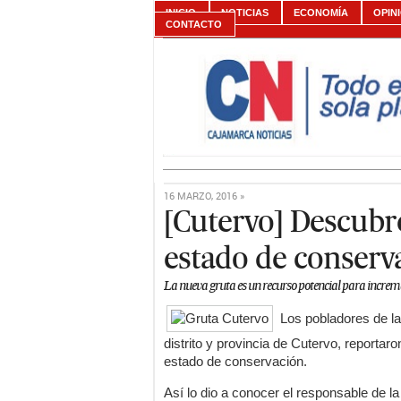
INICIO
NOTICIAS
ECONOMÍA
OPIN
CONTACTO
16 MARZO, 2016 »
[Cutervo] Descubr
estado de conserv
La nueva gruta es un recurso potencial para incremen
Los pobladores de la
distrito y provincia de Cutervo, reportar
estado de conservación.
Así lo dio a conocer el responsable de l