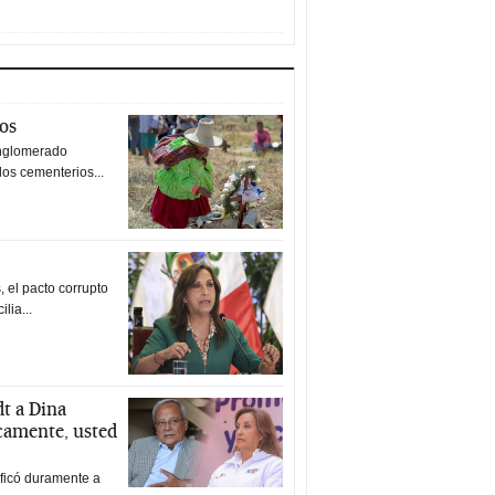
tos
nglomerado
los cementerios...
 el pacto corrupto
ilia...
t a Dina
icamente, usted
ificó duramente a