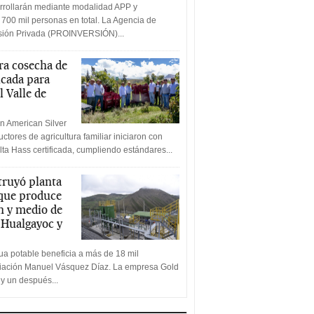
rrollarán mediante modalidad APP y
 700 mil personas en total. La Agencia de
rsión Privada (PROINVERSIÓN)...
a cosecha de
icada para
l Valle de
n American Silver
ctores de agricultura familiar iniciaron con
lta Hass certificada, cumpliendo estándares...
truyó planta
 que produce
n y medio de
a Hualgayoc y
a potable beneficia a más de 18 mil
ciación Manuel Vásquez Díaz. La empresa Gold
 y un después...