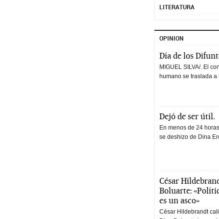
LITERATURA
OPINION
Día de los Difun
MIGUEL SILVA/. El co
humano se traslada a 
Dejó de ser útil.
En menos de 24 horas,
se deshizo de Dina Erc
César Hildebrand
Boluarte: «Polít
es un asco»
César Hildebrandt cal