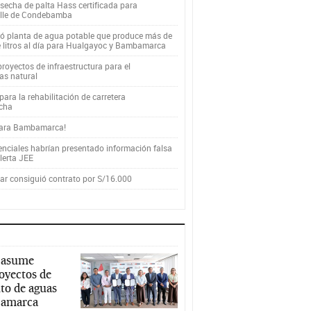
secha de palta Hass certificada para
alle de Condebamba
yó planta de agua potable que produce más de
e litros al día para Hualgayoc y Bambamarca
royectos de infraestructura para el
as natural
ara la rehabilitación de carretera
cha
para Bambamarca!
enciales habrían presentado información falsa
alerta JEE
r consiguió contrato por S/16.000
 asume
royectos de
to de aguas
ajamarca