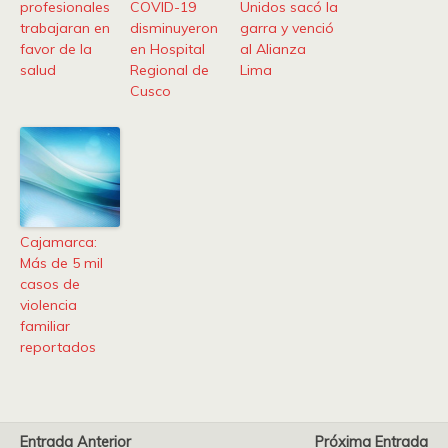
profesionales
COVID-19
Unidos sacó la
trabajaran en
disminuyeron
garra y venció
favor de la
en Hospital
al Alianza
salud
Regional de
Lima
Cusco
Cajamarca:
Más de 5 mil
casos de
violencia
familiar
reportados
Entrada Anterior
Próxima Entrada