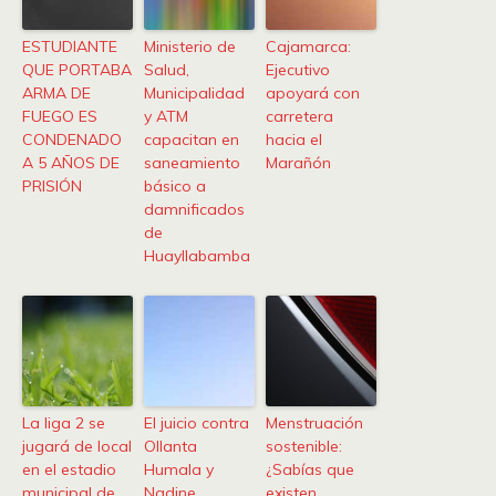
ESTUDIANTE
Ministerio de
Cajamarca:
QUE PORTABA
Salud,
Ejecutivo
ARMA DE
Municipalidad
apoyará con
FUEGO ES
y ATM
carretera
CONDENADO
capacitan en
hacia el
A 5 AÑOS DE
saneamiento
Marañón
PRISIÓN
básico a
damnificados
de
Huayllabamba
La liga 2 se
El juicio contra
Menstruación
jugará de local
Ollanta
sostenible:
en el estadio
Humala y
¿Sabías que
municipal de
Nadine
existen