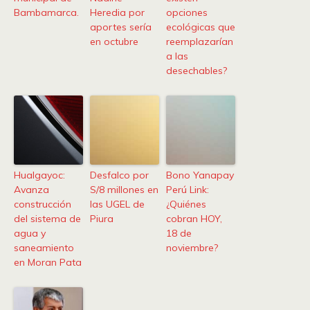
Bambamarca.
Heredia por
opciones
aportes sería
ecológicas que
en octubre
reemplazarían
a las
desechables?
Hualgayoc:
Desfalco por
Bono Yanapay
Avanza
S/8 millones en
Perú Link:
construcción
las UGEL de
¿Quiénes
del sistema de
Piura
cobran HOY,
agua y
18 de
saneamiento
noviembre?
en Moran Pata