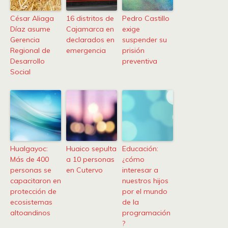
César Aliaga
16 distritos de
Pedro Castillo
Díaz asume
Cajamarca en
exige
Gerencia
declarados en
suspender su
Regional de
emergencia
prisión
Desarrollo
preventiva
Social
Hualgayoc:
Huaico sepulta
Educación:
Más de 400
a 10 personas
¿cómo
personas se
en Cutervo
interesar a
capacitaron en
nuestros hijos
protección de
por el mundo
ecosistemas
de la
altoandinos
programación
?