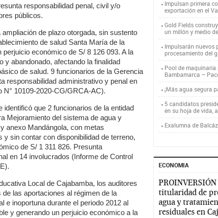
Impulsan primera co
esunta responsabilidad penal, civil y/o
exportación en el V
ores públicos.
Gold Fields constru
un millón y medio d
 ampliación de plazo otorgada, sin sustento
stablecimiento de salud Santa María de la
Impulsarán nuevos p
n perjuicio económico de S/ 8 126 093. A la
procesamiento del g
so y abandonado, afectando la finalidad
Pool de maquinaria p
 básico de salud. 9 funcionarios de la Gerencia
Bambamarca – Pac
a responsabilidad administrativo y penal en
¡Más agua segura 
nto N° 10109-2020-CG/GRCA-AC).
5 candidatos presid
 identificó que 2 funcionarios de la entidad
en su hoja de vida, 
bra Mejoramiento del sistema de agua y
Exalumna de Balcáza
sé y anexo Mandángola, con metas
y sin contar con disponibilidad de terreno,
nómico de S/ 1 311 826. Presunta
enal en 14 involucrados (Informe de Control
ECONOMIA
E).
PROINVERSIÓN
ducativa Local de Cajabamba, los auditores
titularidad de p
 de las aportaciones al régimen de la
agua y tratamien
l e inoportuna durante el periodo 2012 al
residuales en C
ble y generando un perjuicio económico a la