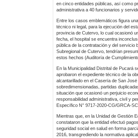
en cinco entidades públicas, así como pr
administrativa a 40 funcionarios y servid
Entre los casos emblemáticos figura una
técnico ni legal, para la ejecución del e
provincia de Cutervo, lo cual ocasionó u
fecha, el hospital se encuentra inconclu
pública de la contratación y del servicio
Subregional de Cutervo, tendrían presunt
estos hechos (Auditoría de Cumplimie
En la Municipalidad Distrital de Pucará se
aprobaron el expediente técnico de la o
alcantarillado en el Casería de San Jo
sobredimensionadas, partidas duplicadas 
situación que ocasionó un perjuicio eco
responsabilidad administrativa, civil y p
Específico N° 9717-2020-CG/GRCA-SC
Mientras que, en la Unidad de Gestión E
constataron que la entidad efectuó pagos
seguridad social en salud en forma parcia
2016, transgrediendo la normativa aplica