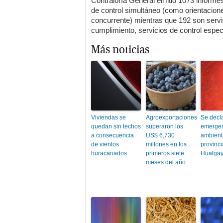
Contraloría General emitió 1073 informes
de control simultáneo (como orientaciones
concurrente) mientras que 192 son servic
cumplimiento, servicios de control especí
Más noticias
Viviendas se
Agroexportaciones
Se decl
quedan sin techos
superaron los
emerge
a consecuencia
US$ 6,730
ambienta
de vientos
millones en los
provinci
huracanados
primeros siete
Hualga
meses del año