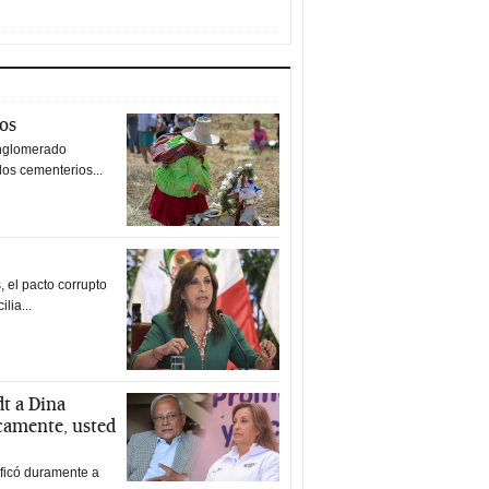
tos
nglomerado
los cementerios...
 el pacto corrupto
ilia...
t a Dina
icamente, usted
ificó duramente a