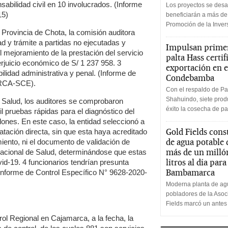
sabilidad civil en 10 involucrados. (Informe
Los proyectos se desa
15)
beneficiarán a más de
Promoción de la Inve
, Provincia de Chota, la comisión auditora
d y trámite a partidas no ejecutadas y
Impulsan primer
l mejoramiento de la prestación del servicio
palta Hass certif
rjuicio económico de S/ 1 237 958. 3
exportación en e
ilidad administrativa y penal. (Informe de
Condebamba
GRCA-SCE).
Con el respaldo de Pa
Shahuindo, siete produ
e Salud, los auditores se comprobaron
éxito la cosecha de pa
il pruebas rápidas para el diagnóstico del
ones. En este caso, la entidad seleccionó a
Gold Fields cons
ación directa, sin que esta haya acreditado
de agua potable
miento, ni el documento de validación de
más de un milló
 Nacional de Salud, determinándose que estas
litros al día par
vid-19. 4 funcionarios tendrían presunta
Bambamarca
(Informe de Control Específico N° 9628-2020-
Moderna planta de agu
pobladores de la Aso
Fields marcó un antes
l Regional en Cajamarca, a la fecha, la