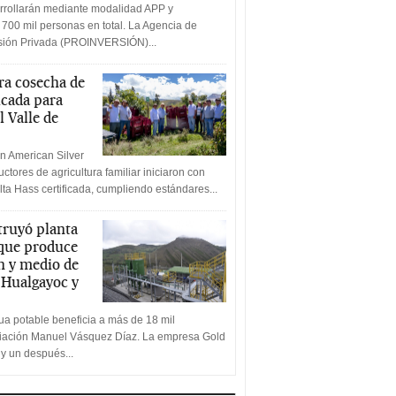
rrollarán mediante modalidad APP y
 700 mil personas en total. La Agencia de
rsión Privada (PROINVERSIÓN)...
a cosecha de
icada para
l Valle de
n American Silver
ctores de agricultura familiar iniciaron con
lta Hass certificada, cumpliendo estándares...
truyó planta
 que produce
n y medio de
a Hualgayoc y
a potable beneficia a más de 18 mil
ciación Manuel Vásquez Díaz. La empresa Gold
 y un después...