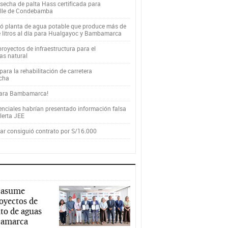
secha de palta Hass certificada para
alle de Condebamba
yó planta de agua potable que produce más de
e litros al día para Hualgayoc y Bambamarca
royectos de infraestructura para el
as natural
ara la rehabilitación de carretera
cha
para Bambamarca!
enciales habrían presentado información falsa
alerta JEE
r consiguió contrato por S/16.000
 asume
royectos de
to de aguas
ajamarca