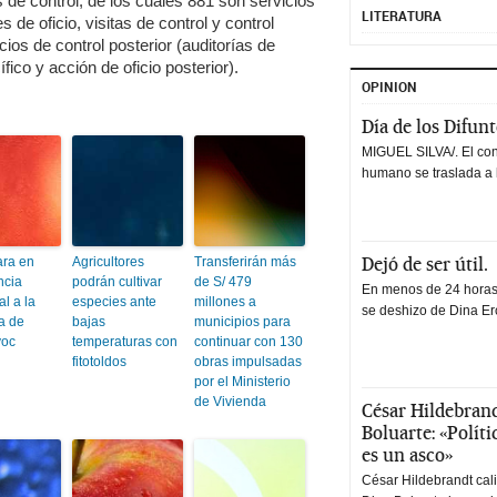
 de control, de los cuales 881 son servicios
LITERATURA
 de oficio, visitas de control y control
ios de control posterior (auditorías de
fico y acción de oficio posterior).
OPINION
Día de los Difun
MIGUEL SILVA/. El co
humano se traslada a 
Dejó de ser útil.
ara en
Agricultores
Transferirán más
ncia
podrán cultivar
de S/ 479
En menos de 24 horas,
l a la
especies ante
millones a
se deshizo de Dina Erc
a de
bajas
municipios para
yoc
temperaturas con
continuar con 130
fitotoldos
obras impulsadas
por el Ministerio
de Vivienda
César Hildebrand
Boluarte: «Polít
es un asco»
César Hildebrandt cal