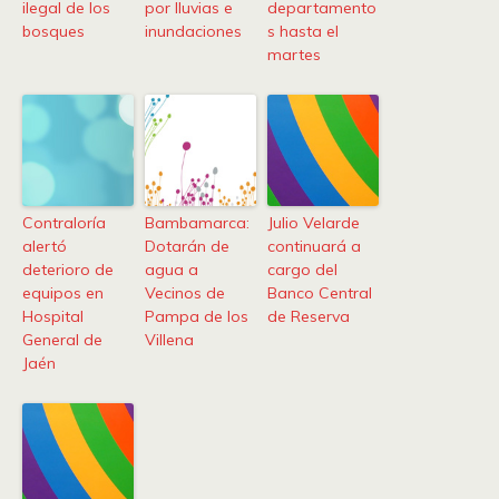
ilegal de los
por lluvias e
departamento
bosques
inundaciones
s hasta el
martes
Contraloría
Bambamarca:
Julio Velarde
alertó
Dotarán de
continuará a
deterioro de
agua a
cargo del
equipos en
Vecinos de
Banco Central
Hospital
Pampa de los
de Reserva
General de
Villena
Jaén