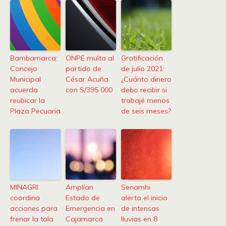
Bambamarca:
ONPE multa al
Gratificación
Concejo
partido de
de julio 2021:
Municipal
César Acuña
¿Cuánto dinero
acuerda
con S/395 000
debo recibir si
reubicar la
trabajé menos
Plaza Pecuaria
de seis meses?
MINAGRI
Amplían
Senamhi
coordina
Estado de
alerta el inicio
acciones para
Emergencia en
de intensas
frenar la tala
Cajamarca
lluvias en 8