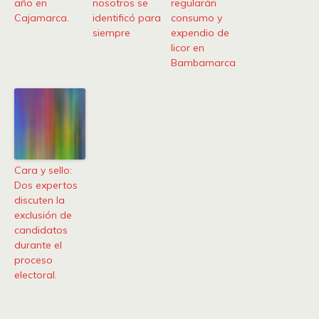
año en
nosotros se
regularán
Cajamarca.
identificó para
consumo y
siempre
expendio de
licor en
Bambamarca
Cara y sello:
Dos expertos
discuten la
exclusión de
candidatos
durante el
proceso
electoral.