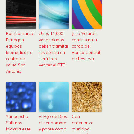
Bambamarca:
Unos 11,000
Julio Velarde
Entregan
venezolanos
continuará a
equipos
deben tramitar
cargo del
biomedicos al
residencia en
Banco Central
centro de
Perú tras
de Reserva
salud San
vencer el PTP
Antonio
Yanacocha
El Hijo de Dios,
Con
Sulfuros
al ser hombre
ordenanza
iniciaría este
y pobre como
municipal