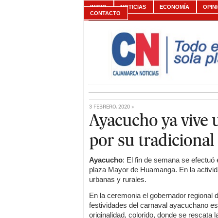
INICIO
NOTICIAS
ECONOMÍA
OPIN
CONTACTO
3 FEBRERO, 2020 »
Ayacucho ya vive 
por su tradicional
Ayacucho
: El fin de semana se efectuó 
plaza Mayor de Huamanga. En la activid
urbanas y rurales.
En la ceremonia el gobernador regional 
festividades del carnaval ayacuchano es 
originalidad, colorido, donde se rescata l