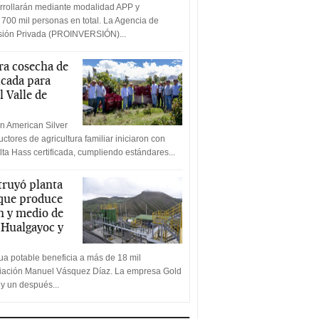
rrollarán mediante modalidad APP y
 700 mil personas en total. La Agencia de
rsión Privada (PROINVERSIÓN)...
a cosecha de
icada para
l Valle de
n American Silver
ctores de agricultura familiar iniciaron con
lta Hass certificada, cumpliendo estándares...
truyó planta
 que produce
n y medio de
a Hualgayoc y
a potable beneficia a más de 18 mil
ciación Manuel Vásquez Díaz. La empresa Gold
 y un después...