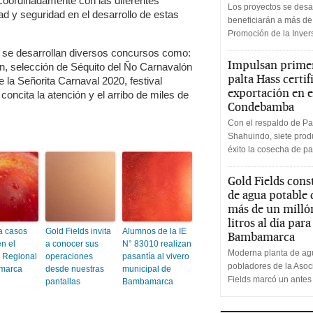
coordinadamente con las diferentes
Los proyectos se desa
idad y seguridad en el desarrollo de estas
beneficiarán a más de
Promoción de la Inve
d se desarrollan diversos concursos como:
Impulsan primer
, selección de Séquito del Ño Carnavalón
palta Hass certif
 la Señorita Carnaval 2020, festival
exportación en e
oncita la atención y el arribo de miles de
Condebamba
Con el respaldo de Pa
Shahuindo, siete produ
éxito la cosecha de pa
Gold Fields cons
de agua potable
más de un milló
litros al día par
a casos
Gold Fields invita
Alumnos de la IE
Bambamarca
n el
a conocer sus
N° 83010 realizan
Moderna planta de agu
l Regional
operaciones
pasantía al vivero
pobladores de la Aso
marca
desde nuestras
municipal de
Fields marcó un antes
pantallas
Bambamarca