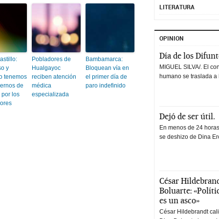
LITERATURA
OPINION
Día de los Difun
stillo:
Pobladores de
Bambamarca:
MIGUEL SILVA/. El co
o y
Hualgayoc
Bloquean vía en
humano se traslada a 
vo tenemos
reciben atención
el primer día de
ernos de
médica
paro indefinido
 por los
especializada
dores
Dejó de ser útil.
En menos de 24 horas,
se deshizo de Dina Erc
César Hildebrand
Boluarte: «Polít
es un asco»
César Hildebrandt cal