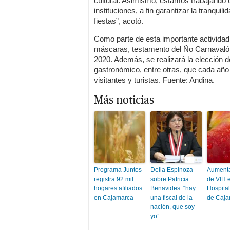
cultural. Asimismo, estamos trabajando 
instituciones, a fin garantizar la tranquil
fiestas”, acotó.
Como parte de esta importante activida
máscaras, testamento del Ño Carnavalón
2020. Además, se realizará la elección de
gastronómico, entre otras, que cada año c
visitantes y turistas. Fuente: Andina.
Más noticias
Programa Juntos
Delia Espinoza
Aument
registra 92 mil
sobre Patricia
de VIH e
hogares afiliados
Benavides: “hay
Hospita
en Cajamarca
una fiscal de la
de Caja
nación, que soy
yo”