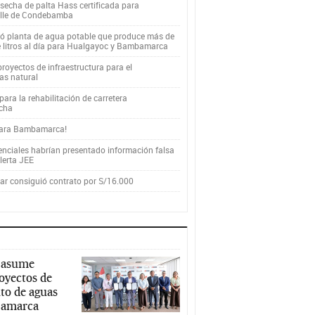
secha de palta Hass certificada para
alle de Condebamba
yó planta de agua potable que produce más de
e litros al día para Hualgayoc y Bambamarca
royectos de infraestructura para el
as natural
ara la rehabilitación de carretera
cha
para Bambamarca!
enciales habrían presentado información falsa
alerta JEE
r consiguió contrato por S/16.000
 asume
royectos de
to de aguas
ajamarca