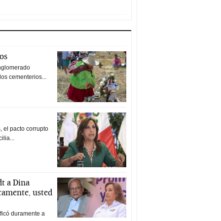
tos
nglomerado
los cementerios...
 el pacto corrupto
ilia...
t a Dina
icamente, usted
ificó duramente a