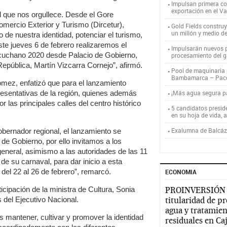
Impulsan primera co
exportación en el V
al que nos orgullece. Desde el Gore
mercio Exterior y Turismo (Dircetur),
Gold Fields constru
un millón y medio d
 de nuestra identidad, potenciar el turismo,
este jueves 6 de febrero realizaremos el
Impulsarán nuevos p
cuchano 2020 desde Palacio de Gobierno,
procesamiento del g
 República, Martín Vizcarra Cornejo”, afirmó.
Pool de maquinaria p
Bambamarca – Pac
Gómez, enfatizó que para el lanzamiento
resentativas de la región, quienes además
¡Más agua segura 
or las principales calles del centro histórico
5 candidatos presid
en su hoja de vida, 
Exalumna de Balcáza
obernador regional, el lanzamiento se
o de Gobierno, por ello invitamos a los
general, asimismo a las autoridades de las 11
 de su carnaval, para dar inicio a esta
 del 22 al 26 de febrero”, remarcó.
ECONOMIA
icipación de la ministra de Cultura, Sonia
PROINVERSIÓN
s del Ejecutivo Nacional.
titularidad de p
agua y tratamien
 mantener, cultivar y promover la identidad
residuales en C