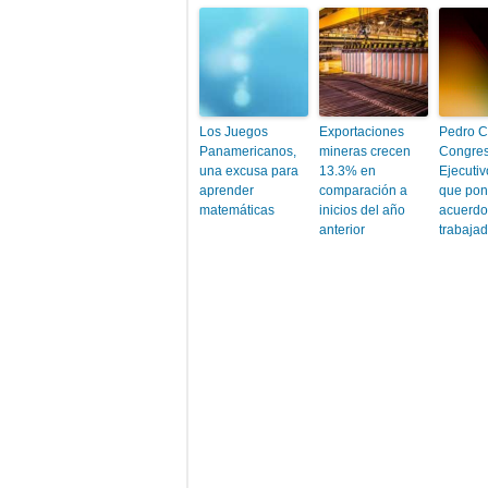
Los Juegos
Exportaciones
Pedro Ca
Panamericanos,
mineras crecen
Congres
una excusa para
13.3% en
Ejecuti
aprender
comparación a
que pon
matemáticas
inicios del año
acuerdo
anterior
trabaja