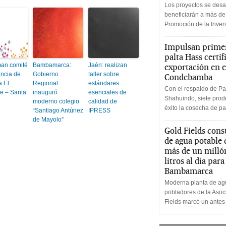
Los proyectos se desa
beneficiarán a más de
Promoción de la Inve
Impulsan primer
palta Hass certif
an comité
Bambamarca:
Jaén: realizan
exportación en e
ancia de
Gobierno
taller sobre
Condebamba
a El
Regional
estándares
Con el respaldo de Pa
e – Santa
inauguró
esenciales de
Shahuindo, siete produ
moderno colegio
calidad de
éxito la cosecha de pa
“Santiago Antúnez
IPRESS
de Mayolo”
Gold Fields cons
de agua potable
más de un milló
litros al día par
Bambamarca
Moderna planta de agu
pobladores de la Aso
Fields marcó un antes