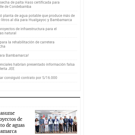
secha de palta Hass certificada para
alle de Condebamba
yó planta de agua potable que produce más de
e litros al día para Hualgayoc y Bambamarca
royectos de infraestructura para el
as natural
ara la rehabilitación de carretera
cha
para Bambamarca!
enciales habrían presentado información falsa
alerta JEE
r consiguió contrato por S/16.000
 asume
royectos de
to de aguas
ajamarca