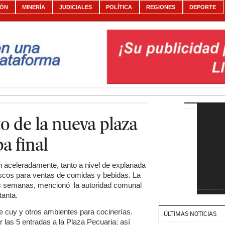
IÓN
MINERÍA
JUDICIALES
POLÍTICA
REGIONES
DEPORTE
 de la nueva plaza
a final
an aceleradamente, tanto a nivel de explanada
oscos para ventas de comidas y bebidas. La
es semanas, mencionó la autoridad comunal
tanta.
e cuy y otros ambientes para cocinerías.
ÚLTIMAS NOTICIAS
ar las 5 entradas a la Plaza Pecuaria; así