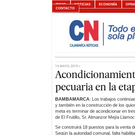
INICIO
NOTICIAS
ECONOMÍA
OPIN
CONTACTO
14 MAYO, 2019 »
Acondicionamiento
pecuaria en la etap
BAMBAMARCA
: Los trabajos continú
y también en la construcción de los qui
meta es terminar de acondicionar en tr
de El Frutillo, Sr. Almanzor Mejía Llamoc
Se construirá 18 puestos para la venta d
Según la autoridad comunal, falta habilit