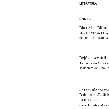
LITERATURA
OPINION
Día de los Difun
MIGUEL SILVA/. El co
humano se traslada a 
Dejó de ser útil.
En menos de 24 horas,
se deshizo de Dina Erc
César Hildebrand
Boluarte: «Polít
es un asco»
César Hildebrandt cal