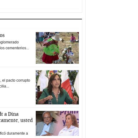
tos
nglomerado
los cementerios...
 el pacto corrupto
ilia...
t a Dina
icamente, usted
ificó duramente a