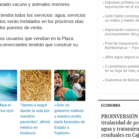
Impulsan primera co
ganado vacuno y animales menores.
exportación en el V
tendrá todos los servicios: agua, servicios
Gold Fields constru
un millón y medio d
cios serán instalados en los próximos días
los puestos de venta.
Impulsarán nuevos p
procesamiento del g
os usuarios que vendían en la Plaza
Pool de maquinaria p
comerciantes tendrán que construir su
Bambamarca – Pac
¡Más agua segura 
5 candidatos presid
en su hoja de vida, 
Exalumna de Balcáza
ECONOMIA
fleja el
“Vamos a seguir
«Solo un
 tus ojos
dando la vida por
gobierno mafioso
PROINVERSIÓN
nuestros
y asesino podía
titularidad de p
pacientes”, afirmó
darle funerales de
médico en
Estado a
agua y tratamien
Huánuco
Fujimori»
residuales en C