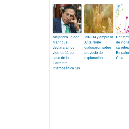
Alejandro Toledo
MINEM y empresa
Conform
Manrique
Anta Norte
de vigil
declarará hoy
dialogaron sobre
carreter
viernes 11 por
proyecto de
Empalm
caso de la
exploración
Cruz
Carretera
Interoceánica Sur