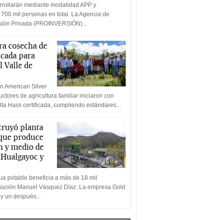
rrollarán mediante modalidad APP y
 700 mil personas en total. La Agencia de
rsión Privada (PROINVERSIÓN)...
a cosecha de
icada para
l Valle de
n American Silver
ctores de agricultura familiar iniciaron con
lta Hass certificada, cumpliendo estándares...
truyó planta
 que produce
n y medio de
a Hualgayoc y
a potable beneficia a más de 18 mil
ciación Manuel Vásquez Díaz. La empresa Gold
 y un después...