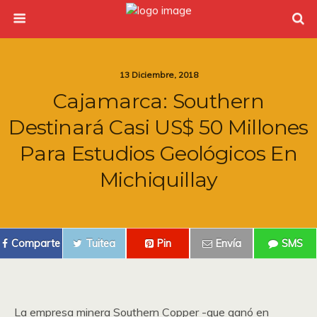
13 Diciembre, 2018
Cajamarca: Southern
Destinará Casi US$ 50 Millones
Para Estudios Geológicos En
Michiquillay
Comparte
Tuitea
Pin
Envía
SMS
La empresa minera Southern Copper -que ganó en