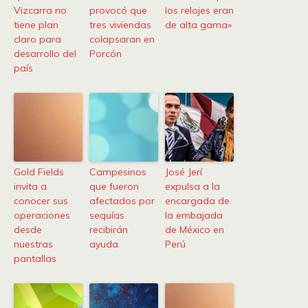
Vizcarra no
provocó que
los relojes eran
tiene plan
tres viviendas
de alta gama»
claro para
colapsaran en
desarrollo del
Porcón
país
Gold Fields
Campesinos
José Jerí
invita a
que fueron
expulsa a la
conocer sus
afectados por
encargada de
operaciones
sequías
la embajada
desde
recibirán
de México en
nuestras
ayuda
Perú
pantallas