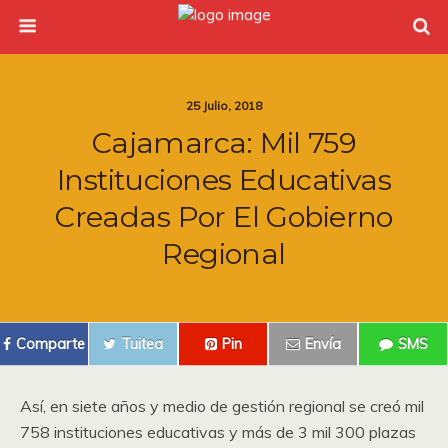
25 Julio, 2018
Cajamarca: Mil 759
Instituciones Educativas
Creadas Por El Gobierno
Regional
Comparte
Tuitea
Pin
Envía
SMS
Así, en siete años y medio de gestión regional se creó mil
758 instituciones educativas y más de 3 mil 300 plazas