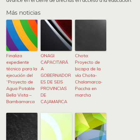
avance en el cierre de brechas en acceso a la educación.
Más noticias
Finaliza
ONAGI
Chota:
expediente
CAPACITARÁ
Proyecto de
técnico para la
A
bicapa de la
ejecución del
GOBERNADOR
vía Chota-
“Proyecto de
ES DE SEIS
Chalamarca-
Agua Potable
PROVINCIAS
Paccha en
Bella Vista –
DE
marcha
Bambamarca
CAJAMARCA