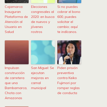
Cajamarca:
Elecciones
Si no puedes
Inauguran
congresales al
cobrar el bono
Plataforma de
2020: en busca
600, puedes
Atención al
de nuevos y
solicitar el
Usuario en
jóvenes
cambio; aquí
Salud
rostros
te indícanos.
Impulsan
San Miguel: Se
Piden prisión
construcción
ejecutan
preventiva
de carretera
mejoras en
contra Keiko
que una
camal
Fujimori por
Bambamarca,
municipal
romper reglas
Chota con
de conducta
Amazonas